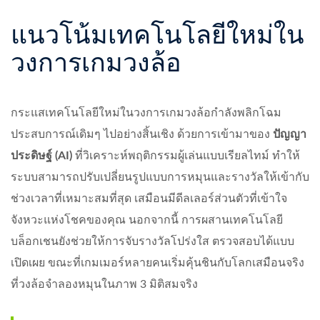
แนวโน้มเทคโนโลยีใหม่ใน
วงการเกมวงล้อ
กระแสเทคโนโลยีใหม่ในวงการเกมวงล้อกำลังพลิกโฉม
ประสบการณ์เดิมๆ ไปอย่างสิ้นเชิง ด้วยการเข้ามาของ
ปัญญา
ประดิษฐ์ (AI)
ที่วิเคราะห์พฤติกรรมผู้เล่นแบบเรียลไทม์ ทำให้
ระบบสามารถปรับเปลี่ยนรูปแบบการหมุนและรางวัลให้เข้ากับ
ช่วงเวลาที่เหมาะสมที่สุด เสมือนมีดีลเลอร์ส่วนตัวที่เข้าใจ
จังหวะแห่งโชคของคุณ นอกจากนี้ การผสานเทคโนโลยี
บล็อกเชนยังช่วยให้การจับรางวัลโปร่งใส ตรวจสอบได้แบบ
เปิดเผย ขณะที่เกมเมอร์หลายคนเริ่มคุ้นชินกับโลกเสมือนจริง
ที่วงล้อจำลองหมุนในภาพ 3 มิติสมจริง