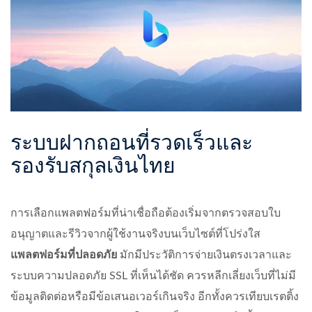
ระบบฝากถอนที่รวดเร็วและ
รองรับสกุลเงินไทย
การเลือกแพลตฟอร์มที่น่าเชื่อถือต้องเริ่มจากตรวจสอบใบ
อนุญาตและรีวิวจากผู้ใช้งานจริงบนเว็บไซต์ที่โปร่งใส
แพลตฟอร์มที่ปลอดภัย
มักมีประวัติการจ่ายเงินตรงเวลาและ
ระบบความปลอดภัย SSL ที่เห็นได้ชัด ควรหลีกเลี่ยงเว็บที่ไม่มี
ข้อมูลติดต่อหรือมีข้อเสนอเวอร์เกินจริง อีกทั้งควรเทียบเรตติ้ง