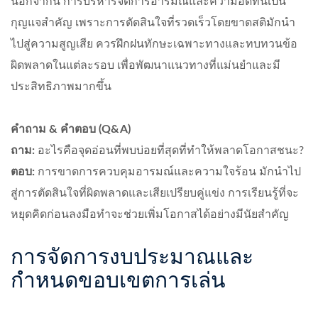
นอกจากนี้ การบริหารจัดการอารมณ์และความอดทนเป็น
กุญแจสำคัญ เพราะการตัดสินใจที่รวดเร็วโดยขาดสติมักนำ
ไปสู่ความสูญเสีย ควรฝึกฝนทักษะเฉพาะทางและทบทวนข้อ
ผิดพลาดในแต่ละรอบ เพื่อพัฒนาแนวทางที่แม่นยำและมี
ประสิทธิภาพมากขึ้น
คำถาม & คำตอบ (Q&A)
ถาม:
อะไรคือจุดอ่อนที่พบบ่อยที่สุดที่ทำให้พลาดโอกาสชนะ?
ตอบ:
การขาดการควบคุมอารมณ์และความใจร้อน มักนำไป
สู่การตัดสินใจที่ผิดพลาดและเสียเปรียบคู่แข่ง การเรียนรู้ที่จะ
หยุดคิดก่อนลงมือทำจะช่วยเพิ่มโอกาสได้อย่างมีนัยสำคัญ
การจัดการงบประมาณและ
กำหนดขอบเขตการเล่น