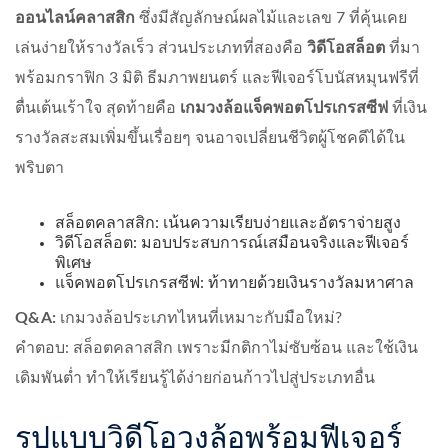
ออนไลน์คลาสสิก
ซึ่งมีสัญลักษณ์ผลไม้และเลข 7 ที่คุ้นเคย
เล่นง่ายให้รางวัลเร็ว ส่วนประเภทที่สองคือ
วิดีโอสล็อต
ที่มา
พร้อมกราฟิก 3 มิติ ธีมภาพยนตร์ และฟีเจอร์โบนัสหมุนฟรีที่
ตื่นเต้นเร้าใจ สุดท้ายคือ
เกมวงล้อแจ็คพอตโปรเกรสซีฟ
ที่เงิน
รางวัลสะสมเพิ่มขึ้นเรื่อยๆ จนอาจเปลี่ยนชีวิตผู้โชคดีได้ใน
พริบตา
สล็อตคลาสสิก: เน้นความเรียบง่ายและอัตราจ่ายสูง
วิดีโอสล็อต: มอบประสบการณ์เสมือนจริงและฟีเจอร์
พิเศษ
แจ็คพอตโปรเกรสซีฟ: ท้าทายด้วยเงินรางวัลมหาศาล
Q&A:
เกมวงล้อประเภทไหนที่เหมาะกับมือใหม่?
คำตอบ: สล็อตคลาสสิก เพราะมีกติกาไม่ซับซ้อน และใช้เงิน
เดิมพันต่ำ ทำให้เรียนรู้ได้ง่ายก่อนก้าวไปสู่ประเภทอื่น
รูปแบบวิดีโอวงล้อพร้อมฟีเจอร์