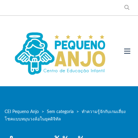
CEI Pequeno Anjo
>
Sem categoria
>
ทำความรู้จักกับเกมเสี่ยง
โชคแบบหมุนวงล้อในยุคดิจิทัล