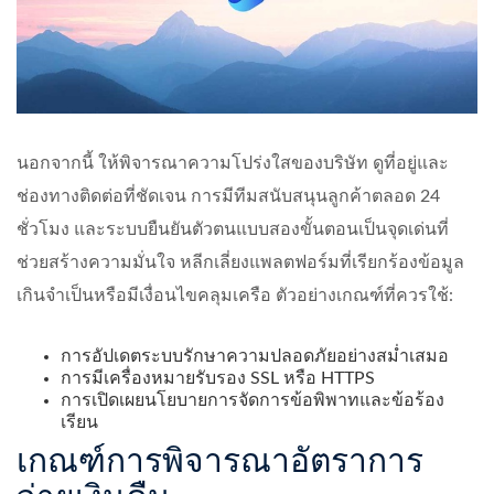
นอกจากนี้ ให้พิจารณาความโปร่งใสของบริษัท ดูที่อยู่และ
ช่องทางติดต่อที่ชัดเจน การมีทีมสนับสนุนลูกค้าตลอด 24
ชั่วโมง และระบบยืนยันตัวตนแบบสองขั้นตอนเป็นจุดเด่นที่
ช่วยสร้างความมั่นใจ หลีกเลี่ยงแพลตฟอร์มที่เรียกร้องข้อมูล
เกินจำเป็นหรือมีเงื่อนไขคลุมเครือ ตัวอย่างเกณฑ์ที่ควรใช้:
การอัปเดตระบบรักษาความปลอดภัยอย่างสม่ำเสมอ
การมีเครื่องหมายรับรอง SSL หรือ HTTPS
การเปิดเผยนโยบายการจัดการข้อพิพาทและข้อร้อง
เรียน
เกณฑ์การพิจารณาอัตราการ