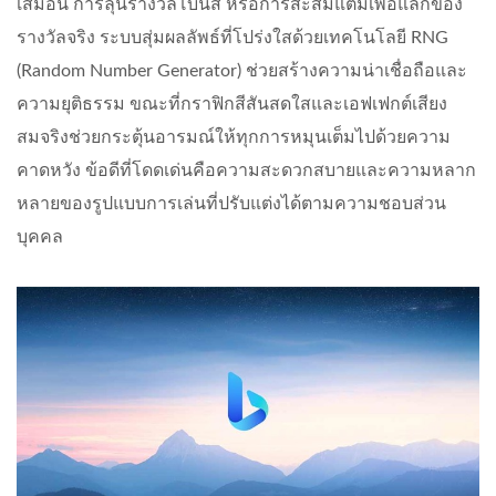
เสมือน การลุ้นรางวัลโบนัส หรือการสะสมแต้มเพื่อแลกของ
รางวัลจริง ระบบสุ่มผลลัพธ์ที่โปร่งใสด้วยเทคโนโลยี RNG
(Random Number Generator) ช่วยสร้างความน่าเชื่อถือและ
ความยุติธรรม ขณะที่กราฟิกสีสันสดใสและเอฟเฟกต์เสียง
สมจริงช่วยกระตุ้นอารมณ์ให้ทุกการหมุนเต็มไปด้วยความ
คาดหวัง ข้อดีที่โดดเด่นคือความสะดวกสบายและความหลาก
หลายของรูปแบบการเล่นที่ปรับแต่งได้ตามความชอบส่วน
บุคคล