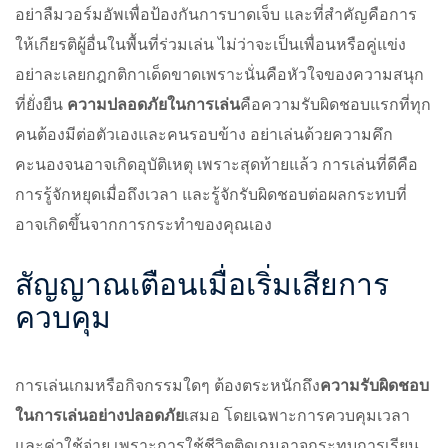
อย่าลืมวอร์มอัพเพื่อป้องกันการบาดเจ็บ และที่สำคัญคือการ
ให้เกียรติผู้อื่นในพื้นที่ร่วมเล่น ไม่ว่าจะเป็นเพื่อนหรือคู่แข่ง
อย่าละเลยกฎกติกาเด็ดขาดเพราะนั่นคือหัวใจของความสนุก
ที่ยั่งยืน
ความปลอดภัยในการเล่น
คือความรับผิดชอบแรกที่ทุก
คนต้องมีต่อตัวเองและคนรอบข้าง อย่าเล่นด้วยความคึก
คะนองจนอาจเกิดอุบัติเหตุ เพราะสุดท้ายแล้ว การเล่นที่ดีคือ
การรู้จักหยุดเมื่อถึงเวลา และรู้จักรับผิดชอบต่อผลกระทบที่
อาจเกิดขึ้นจากการกระทำของคุณเอง
สัญญาณเตือนเมื่อเริ่มเสียการ
ควบคุม
การเล่นเกมหรือกิจกรรมใดๆ ต้องตระหนักถึง
ความรับผิดชอบ
ในการเล่นอย่างปลอดภัย
เสมอ โดยเฉพาะการควบคุมเวลา
และค่าใช้จ่าย เพราะการใช้ชีวิตติดเกมอาจกระทบการเรียน