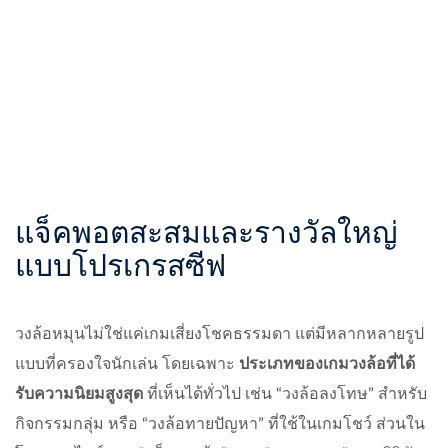
แจ็คพอตสะสมและรางวัลใหญ่
แบบโปรเกรสซีฟ
วงล้อหมุนไม่ใช่แค่เกมเสี่ยงโชคธรรมดา แต่มีหลากหลายรูป
แบบที่ครองใจนักเล่น โดยเฉพาะ
ประเภทของเกมวงล้อที่ได้
รับความนิยมสูงสุด
ที่เห็นได้ทั่วไป เช่น “วงล้อลงโทษ” สำหรับ
กิจกรรมกลุ่ม หรือ “วงล้อทายปัญหา” ที่ใช้ในเกมโชว์ ส่วนใน