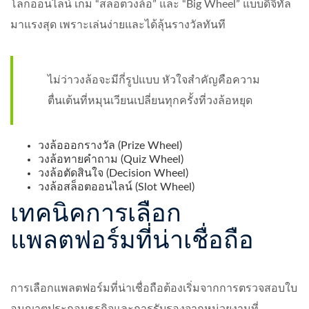
โลกออนไลน์ เกม “สล็อตวงล้อ” และ “Big Wheel” แบบดิจิทัล
มาแรงสุด เพราะเล่นง่ายและได้ลุ้นรางวัลทันที
ไม่ว่าวงล้อจะมีกี่รูปแบบ หัวใจสำคัญคือความ
ตื่นเต้นที่หมุนเวียนเปลี่ยนทุกครั้งที่วงล้อหยุด
วงล้อออกรางวัล (Prize Wheel)
วงล้อทายคำถาม (Quiz Wheel)
วงล้อตัดสินใจ (Decision Wheel)
วงล้อสล็อตออนไลน์ (Slot Wheel)
เทคนิคการเลือก
แพลตฟอร์มที่น่าเชื่อถือ
การเลือกแพลตฟอร์มที่น่าเชื่อถือต้องเริ่มจากการตรวจสอบใบ