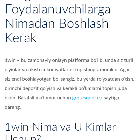
Foydalanuvchilarga
Nimadan Boshlash
Kerak
1win – bu zamonaviy onlayn platforma bo’lib, unda siz turli
o’yinlar va tikish imkoniyatlarini topishingiz mumkin. Agar
siz endi boshlayotgan bo’lsangiz, bu yerda ro’yxatdan o’tish,
birinchi depozit qo’yish va kerakli bo’limlarni topish juda
oson. Batafsil ma’lumot uchun
grotesque.uz/
saytiga
qarang.
1win Nima va U Kimlar
Uchun?