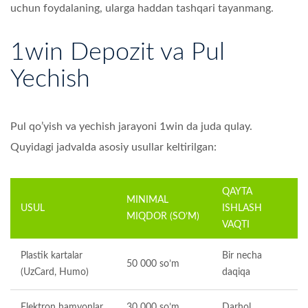
uchun foydalaning, ularga haddan tashqari tayanmang.
1win Depozit va Pul
Yechish
Pul qo’yish va yechish jarayoni 1win da juda qulay.
Quyidagi jadvalda asosiy usullar keltirilgan:
QAYTA
MINIMAL
USUL
ISHLASH
MIQDOR (SO’M)
VAQTI
Plastik kartalar
Bir necha
50 000 so’m
(UzCard, Humo)
daqiqa
Elektron hamyonlar
30 000 so’m
Darhol