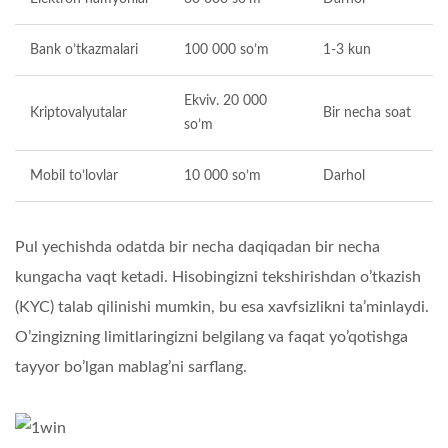
Bank o’tkazmalari
100 000 so’m
1-3 kun
Ekviv. 20 000
Kriptovalyutalar
Bir necha soat
so’m
Mobil to’lovlar
10 000 so’m
Darhol
Pul yechishda odatda bir necha daqiqadan bir necha
kungacha vaqt ketadi. Hisobingizni tekshirishdan o’tkazish
(KYC) talab qilinishi mumkin, bu esa xavfsizlikni ta’minlaydi.
O’zingizning limitlaringizni belgilang va faqat yo’qotishga
tayyor bo’lgan mablag’ni sarflang.