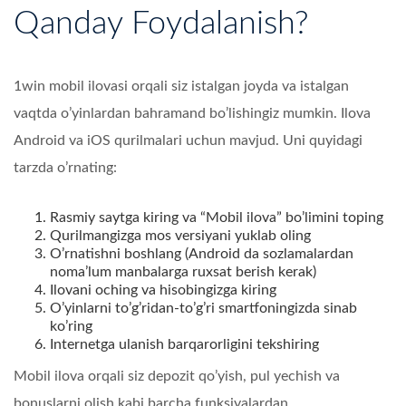
Qanday Foydalanish?
1win mobil ilovasi orqali siz istalgan joyda va istalgan
vaqtda o’yinlardan bahramand bo’lishingiz mumkin. Ilova
Android va iOS qurilmalari uchun mavjud. Uni quyidagi
tarzda o’rnating:
Rasmiy saytga kiring va “Mobil ilova” bo’limini toping
Qurilmangizga mos versiyani yuklab oling
O’rnatishni boshlang (Android da sozlamalardan
noma’lum manbalarga ruxsat berish kerak)
Ilovani oching va hisobingizga kiring
O’yinlarni to’g’ridan-to’g’ri smartfoningizda sinab
ko’ring
Internetga ulanish barqarorligini tekshiring
Mobil ilova orqali siz depozit qo’yish, pul yechish va
bonuslarni olish kabi barcha funksiyalardan