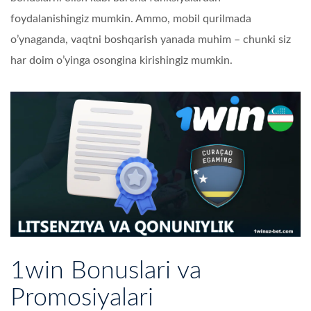
foydalanishingiz mumkin. Ammo, mobil qurilmada
o’ynaganda, vaqtni boshqarish yanada muhim – chunki siz
har doim o’yinga osongina kirishingiz mumkin.
1win Bonuslari va
Promosiyalari