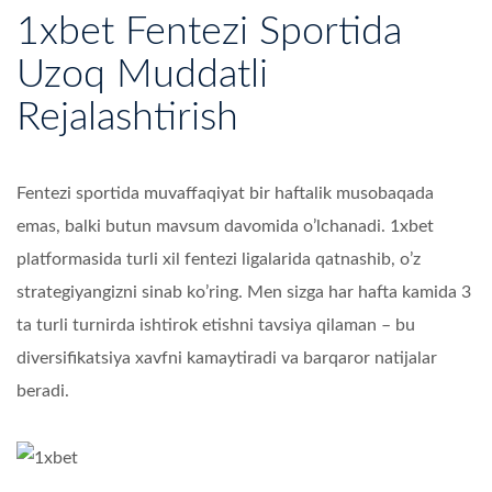
1xbet Fentezi Sportida
Uzoq Muddatli
Rejalashtirish
Fentezi sportida muvaffaqiyat bir haftalik musobaqada
emas, balki butun mavsum davomida o’lchanadi. 1xbet
platformasida turli xil fentezi ligalarida qatnashib, o’z
strategiyangizni sinab ko’ring. Men sizga har hafta kamida 3
ta turli turnirda ishtirok etishni tavsiya qilaman – bu
diversifikatsiya xavfni kamaytiradi va barqaror natijalar
beradi.