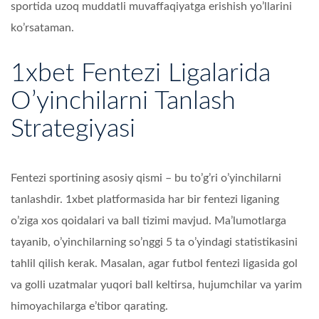
sportida uzoq muddatli muvaffaqiyatga erishish yo’llarini
ko’rsataman.
1xbet Fentezi Ligalarida
O’yinchilarni Tanlash
Strategiyasi
Fentezi sportining asosiy qismi – bu to’g’ri o’yinchilarni
tanlashdir. 1xbet platformasida har bir fentezi liganing
o’ziga xos qoidalari va ball tizimi mavjud. Ma’lumotlarga
tayanib, o’yinchilarning so’nggi 5 ta o’yindagi statistikasini
tahlil qilish kerak. Masalan, agar futbol fentezi ligasida gol
va golli uzatmalar yuqori ball keltirsa, hujumchilar va yarim
himoyachilarga e’tibor qarating.