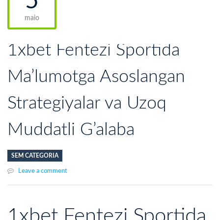
5
maio
1xbet Fentezi Sportida
Ma’lumotga Asoslangan
Strategiyalar va Uzoq
Muddatli G’alaba
SEM CATEGORIA
Leave a comment
1xbet Fentezi Sportida