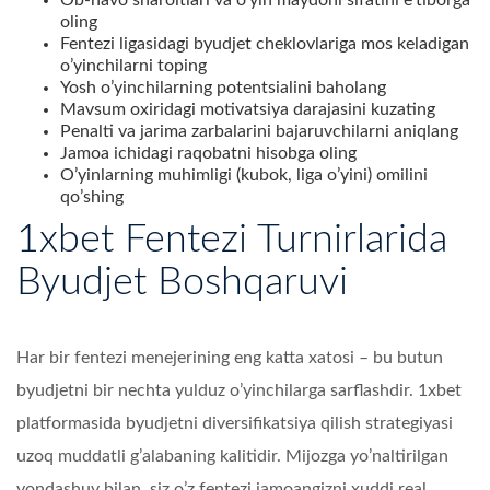
Ob-havo sharoitlari va o’yin maydoni sifatini e’tiborga
oling
Fentezi ligasidagi byudjet cheklovlariga mos keladigan
o’yinchilarni toping
Yosh o’yinchilarning potentsialini baholang
Mavsum oxiridagi motivatsiya darajasini kuzating
Penalti va jarima zarbalarini bajaruvchilarni aniqlang
Jamoa ichidagi raqobatni hisobga oling
O’yinlarning muhimligi (kubok, liga o’yini) omilini
qo’shing
1xbet Fentezi Turnirlarida
Byudjet Boshqaruvi
Har bir fentezi menejerining eng katta xatosi – bu butun
byudjetni bir nechta yulduz o’yinchilarga sarflashdir. 1xbet
platformasida byudjetni diversifikatsiya qilish strategiyasi
uzoq muddatli g’alabaning kalitidir. Mijozga yo’naltirilgan
yondashuv bilan, siz o’z fentezi jamoangizni xuddi real