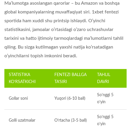
Ma’lumotga asoslangan qarorlar – bu Amazon va boshqa
global kompaniyalarning muvaffaqiyat siri. 1xbet fentezi
sportida ham xuddi shu printsip ishlaydi. O’yinchi
statistikasini, jamoalar o’rtasidagi o’zaro uchrashuvlar
tarixini va hatto ijtimoiy tarmoqlardagi ma’lumotlarni tahlil
qiling. Bu sizga kutilmagan yaxshi natija ko’rsatadigan
o’yinchilarni topish imkonini beradi.
STATISTIKA
FENTEZI BALLGA
TAHLIL
KO’RSATKICHI
TA’SIRI
DAVRI
So’nggi 5
Gollar soni
Yuqori (6-10 ball)
o’yin
So’nggi 5
Golli uzatmalar
O’rtacha (3-5 ball)
o’yin