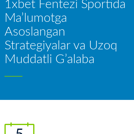
1xbet Fentezi Sportida
Ma’lumotga
Asoslangan
Strategiyalar va Uzoq
Muddatli G’alaba