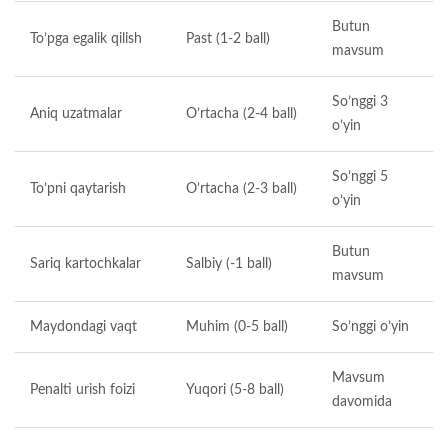
Butun
To’pga egalik qilish
Past (1-2 ball)
mavsum
So’nggi 3
Aniq uzatmalar
O’rtacha (2-4 ball)
o’yin
So’nggi 5
To’pni qaytarish
O’rtacha (2-3 ball)
o’yin
Butun
Sariq kartochkalar
Salbiy (-1 ball)
mavsum
Maydondagi vaqt
Muhim (0-5 ball)
So’nggi o’yin
Mavsum
Penalti urish foizi
Yuqori (5-8 ball)
davomida