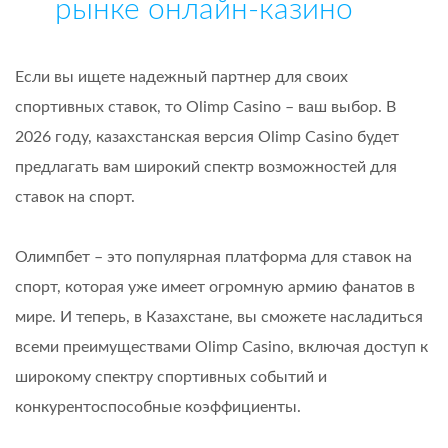
рынке онлайн-казино
Если вы ищете надежный партнер для своих
спортивных ставок, то Olimp Casino – ваш выбор. В
2026 году, казахстанская версия Olimp Casino будет
предлагать вам широкий спектр возможностей для
ставок на спорт.
Олимпбет – это популярная платформа для ставок на
спорт, которая уже имеет огромную армию фанатов в
мире. И теперь, в Казахстане, вы сможете насладиться
всеми преимуществами Olimp Casino, включая доступ к
широкому спектру спортивных событий и
конкурентоспособные коэффициенты.