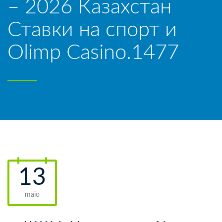
– 2026 Казахстан
Ставки на спорт и
Olimp Casino.1477
13
maio