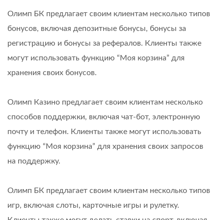
Олимп БК предлагает своим клиентам несколько типов
бонусов, включая депозитные бонусы, бонусы за
регистрацию и бонусы за рефералов. Клиенты также
могут использовать функцию “Моя корзина” для
хранения своих бонусов.
Олимп Казино предлагает своим клиентам несколько
способов поддержки, включая чат-бот, электронную
почту и телефон. Клиенты также могут использовать
функцию “Моя корзина” для хранения своих запросов
на поддержку.
Олимп БК предлагает своим клиентам несколько типов
игр, включая слоты, карточные игры и рулетку.