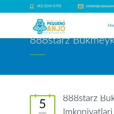
(41) 3245-0703
contato@ceipequen
CEI Pequeno Anjo
>
Sem categoria
>
888starz Bukm
Ho
888starz Bukmeyker
888starz Buk
5
Imkoniyatlari
maio