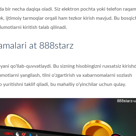
da bir necha daqiqa oladi. Siz elektron pochta yoki telefon raqam
k, ijtimoiy tarmoqlar orqali ham tezkor kirish mavjud. Bu bosqi
motlarni kiritish talab qilinadi.
lamalari at 888starz
siyani qo‘llab-quvvatlaydi. Bu sizning hisobingizni ruxsatsiz kirish
umotlarni yangilash, tilni o‘zgartirish va xabarnomalarni sozlash
uritishni taklif qiladi, bu mahalliy o‘yinchilar uchun qulay.