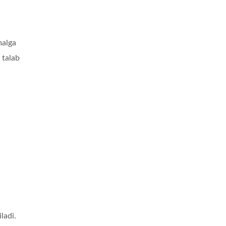
malga
 talab
ladi.