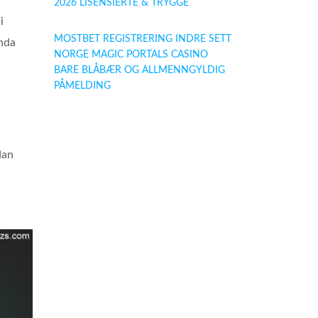
2026 LISENSIERTE & TRYGGE
i
MOSTBET REGISTRERING INDRE SETT
chda
NORGE MAGIC PORTALS CASINO
BARE BLÅBÆR OG ALLMENNGYLDIG
PÅMELDING
dan