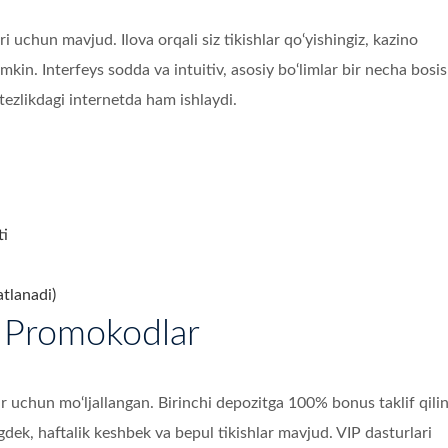
 uchun mavjud. Ilova orqali siz tikishlar qo‘yishingiz, kazino
kin. Interfeys sodda va intuitiv, asosiy bo‘limlar bir necha bosi
 tezlikdagi internetda ham ishlaydi.
ti
atlanadi)
a Promokodlar
r uchun mo‘ljallangan. Birinchi depozitga 100% bonus taklif qilin
k, haftalik keshbek va bepul tikishlar mavjud. VIP dasturlari