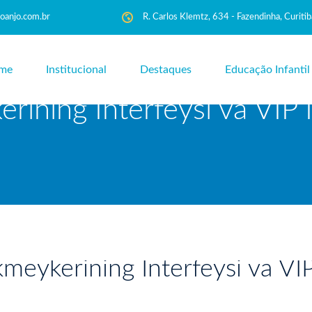
oanjo.com.br
R. Carlos Klemtz, 634 - Fazendinha, Curit
eykerining Interfeysi va VIP Imkoniyatlari
me
Institucional
Destaques
Educação Infantil
ining Interfeysi va VIP I
meykerining Interfeysi va VI