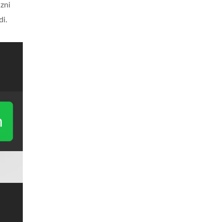
izni
di.