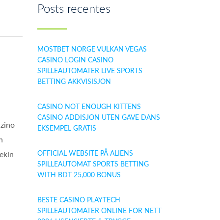
Posts recentes
MOSTBET NORGE VULKAN VEGAS
CASINO LOGIN CASINO
SPILLEAUTOMATER LIVE SPORTS
BETTING AKKVISISJON
CASINO NOT ENOUGH KITTENS
CASINO ADDISJON UTEN GAVE DANS
azino
EKSEMPEL GRATIS
n
OFFICIAL WEBSITE PÅ ALIENS
ekin
SPILLEAUTOMAT SPORTS BETTING
WITH BDT 25,000 BONUS
BESTE CASINO PLAYTECH
SPILLEAUTOMATER ONLINE FOR NETT