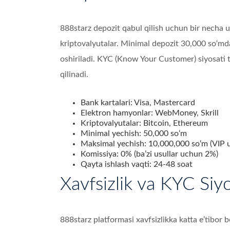
888starz depozit qabul qilish uchun bir necha us
kriptovalyutalar. Minimal depozit 30,000 so‘md
oshiriladi. KYC (Know Your Customer) siyosati tu
qilinadi.
Bank kartalari: Visa, Mastercard
Elektron hamyonlar: WebMoney, Skrill
Kriptovalyutalar: Bitcoin, Ethereum
Minimal yechish: 50,000 so‘m
Maksimal yechish: 10,000,000 so‘m (VIP 
Komissiya: 0% (ba’zi usullar uchun 2%)
Qayta ishlash vaqti: 24-48 soat
Xavfsizlik va KYC Siy
888starz platformasi xavfsizlikka katta e’tibor 