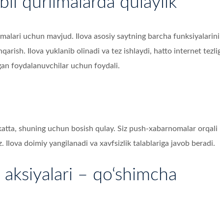
il qurilmalarda qulaylik
malari uchun mavjud. Ilova asosiy saytning barcha funksiyalarini 
hqarish. Ilova yuklanib olinadi va tez ishlaydi, hatto internet tezli
gan foydalanuvchilar uchun foydali.
r katta, shuning uchun bosish qulay. Siz push-xabarnomalar orqali
. Ilova doimiy yangilanadi va xavfsizlik talablariga javob beradi.
 aksiyalari – qo‘shimcha