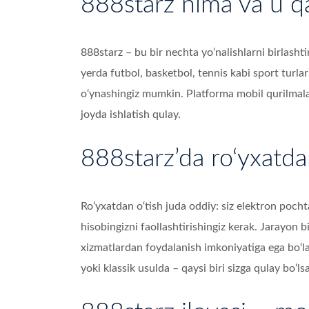
888starz nima va u q
888starz – bu bir nechta yo‘nalishlarni birlashtir
yerda futbol, basketbol, tennis kabi sport turlari
o‘ynashingiz mumkin. Platforma mobil qurilmala
joyda ishlatish qulay.
888starz’da ro‘yxatda
Ro‘yxatdan o‘tish juda oddiy: siz elektron pochta
hisobingizni faollashtirishingiz kerak. Jarayon
xizmatlardan foydalanish imkoniyatiga ega bo‘lasi
yoki klassik usulda – qaysi biri sizga qulay bo‘ls