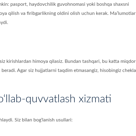
mumkin: pasport, haydovchilik guvohnomasi yoki boshqa shaxsni
ya qilish va firibgarlikning oldini olish uchun kerak. Ma’lumotlar
ydi.
tsiz kirishlardan himoya qilasiz. Bundan tashqari, bu katta miqdo
beradi. Agar siz hujjatlarni taqdim etmasangiz, hisobingiz chekla
o‘llab-quvvatlash xizmati
ydi. Siz bilan bog‘lanish usullari: