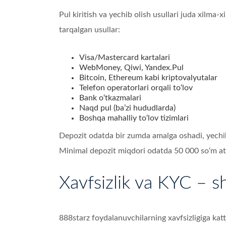
Pul kiritish va yechib olish usullari juda xilma-
tarqalgan usullar:
Visa/Mastercard kartalari
WebMoney, Qiwi, Yandex.Pul
Bitcoin, Ethereum kabi kriptovalyutalar
Telefon operatorlari orqali to‘lov
Bank o‘tkazmalari
Naqd pul (ba’zi hududlarda)
Boshqa mahalliy to‘lov tizimlari
Depozit odatda bir zumda amalga oshadi, yechi
Minimal depozit miqdori odatda 50 000 so‘m at
Xavfsizlik va KYC – s
888starz foydalanuvchilarning xavfsizligiga kat