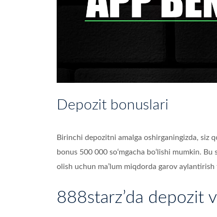
Depozit bonuslari
Birinchi depozitni amalga oshirganingizda, siz 
bonus 500 000 so‘mgacha bo‘lishi mumkin. Bu siz
olish uchun ma’lum miqdorda garov aylantirish t
888starz’da depozit v