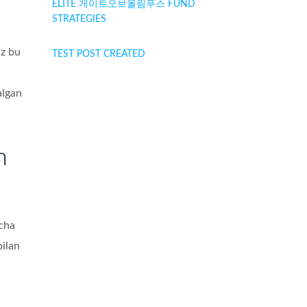
ELITE 게이트오브올림푸스 FUND
STRATEGIES
iz bu
TEST POST CREATED
algan
n
rcha
bilan