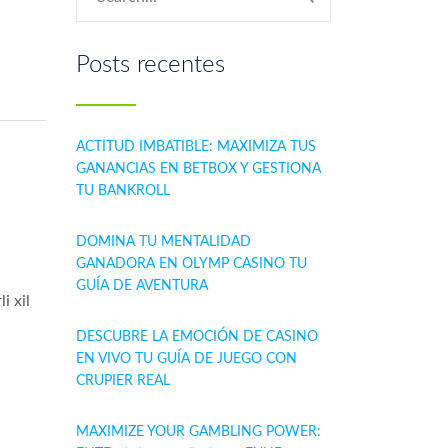
Posts recentes
ACTITUD IMBATIBLE: MAXIMIZA TUS
GANANCIAS EN BETBOX Y GESTIONA
TU BANKROLL
DOMINA TU MENTALIDAD
GANADORA EN OLYMP CASINO TU
GUÍA DE AVENTURA
i xil
DESCUBRE LA EMOCIÓN DE CASINO
EN VIVO TU GUÍA DE JUEGO CON
CRUPIER REAL
MAXIMIZE YOUR GAMBLING POWER: