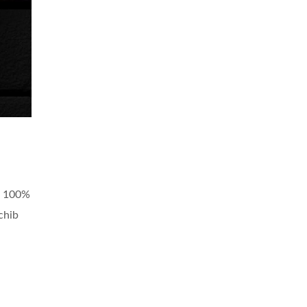
n, 100%
chib