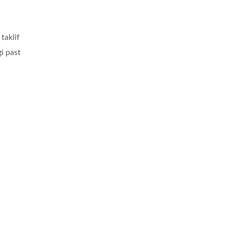
taklif
gi past