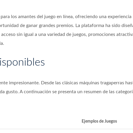
para los amantes del juego en línea, ofreciendo una experiencia
rtunidad de ganar grandes premios. La plataforma ha sido dise
cceso sin igual a una variedad de juegos, promociones atractiv
a.
isponibles
nte impresionante. Desde las clásicas máquinas tragaperras has
da gusto. A continuación se presenta un resumen de las categorí
Ejemplos de Juegos