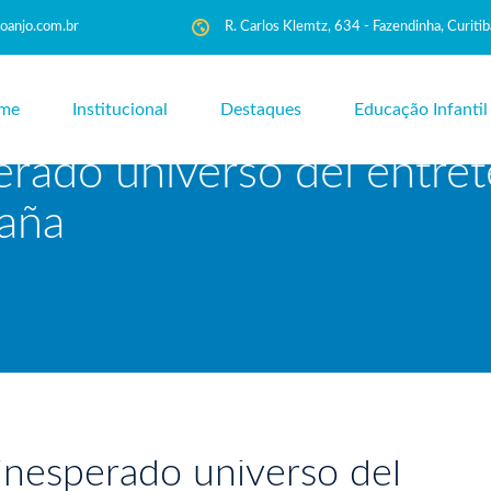
oanjo.com.br
R. Carlos Klemtz, 634 - Fazendinha, Curit
inesperado universo del entretenimiento en Joker8 Casino España
me
Institucional
Destaques
Educação Infantil
erado universo del entre
paña
inesperado universo del