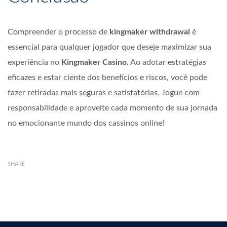
Compreender o processo de
kingmaker withdrawal
é
essencial para qualquer jogador que deseje maximizar sua
experiência no
Kingmaker Casino
. Ao adotar estratégias
eficazes e estar ciente dos benefícios e riscos, você pode
fazer retiradas mais seguras e satisfatórias. Jogue com
responsabilidade e aproveite cada momento de sua jornada
no emocionante mundo dos cassinos online!
SHARE