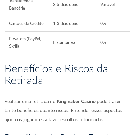
Transferência
3-5 dias úteis
Variável
Bancária
Cartões de Crédito
1-3 dias úteis
0%
E-wallets (PayPal,
Instantâneo
0%
Skrill)
Benefícios e Riscos da
Retirada
Realizar uma retirada no
Kingmaker Casino
pode trazer
tanto benefícios quanto riscos. Entender esses aspectos
ajuda os jogadores a fazer escolhas informadas.