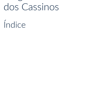
dos Cassinos
Índice