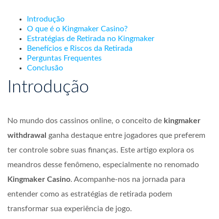
Introdução
O que é o Kingmaker Casino?
Estratégias de Retirada no Kingmaker
Benefícios e Riscos da Retirada
Perguntas Frequentes
Conclusão
Introdução
No mundo dos cassinos online, o conceito de
kingmaker
withdrawal
ganha destaque entre jogadores que preferem
ter controle sobre suas finanças. Este artigo explora os
meandros desse fenômeno, especialmente no renomado
Kingmaker Casino
. Acompanhe-nos na jornada para
entender como as estratégias de retirada podem
transformar sua experiência de jogo.