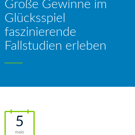
Große Gewinne im
Glücksspiel
faszinierende
Fallstudien erleben
5
maio