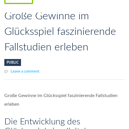
Große Gewinne im
Glücksspiel faszinierende
Fallstudien erleben
PUBLIC
Leave a comment
Große Gewinne im Glücksspiel faszinierende Fallstudien
erleben
Die Entwicklung des