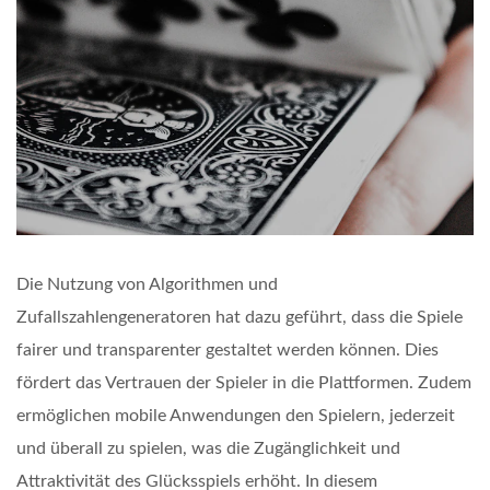
Die Nutzung von Algorithmen und
Zufallszahlengeneratoren hat dazu geführt, dass die Spiele
fairer und transparenter gestaltet werden können. Dies
fördert das Vertrauen der Spieler in die Plattformen. Zudem
ermöglichen mobile Anwendungen den Spielern, jederzeit
und überall zu spielen, was die Zugänglichkeit und
Attraktivität des Glücksspiels erhöht. In diesem