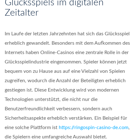
Glücksspiels im digitalen
Zeitalter
Im Laufe der letzten Jahrzehnten hat sich das Glücksspiel
erheblich gewandelt. Besonders mit dem Aufkommen des
Internets haben Online-Casinos eine zentrale Rolle in der
Glücksspielindustrie eingenommen. Spieler können jetzt
bequem von zu Hause aus auf eine Vielzahl von Spielen
zugreifen, wodurch die Anzahl der Beteiligten erheblich
gestiegen ist. Diese Entwicklung wird von modernen
Technologien unterstützt, die nicht nur die
Benutzerfreundlichkeit verbessern, sondern auch
Sicherheitsaspekte erheblich verstärken. Ein Beispiel für
eine solche Plattform ist
https://ringospin-casino-de.com
,
die Spielern eine umfangreiche Auswahl bietet.