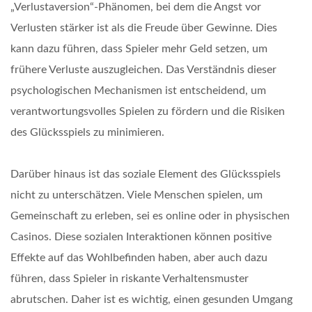
„Verlustaversion“-Phänomen, bei dem die Angst vor
Verlusten stärker ist als die Freude über Gewinne. Dies
kann dazu führen, dass Spieler mehr Geld setzen, um
frühere Verluste auszugleichen. Das Verständnis dieser
psychologischen Mechanismen ist entscheidend, um
verantwortungsvolles Spielen zu fördern und die Risiken
des Glücksspiels zu minimieren.
Darüber hinaus ist das soziale Element des Glücksspiels
nicht zu unterschätzen. Viele Menschen spielen, um
Gemeinschaft zu erleben, sei es online oder in physischen
Casinos. Diese sozialen Interaktionen können positive
Effekte auf das Wohlbefinden haben, aber auch dazu
führen, dass Spieler in riskante Verhaltensmuster
abrutschen. Daher ist es wichtig, einen gesunden Umgang