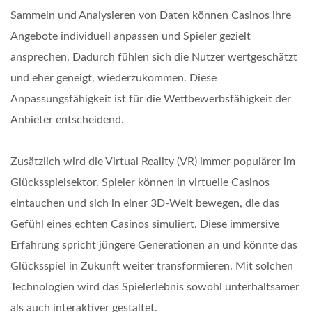
Sammeln und Analysieren von Daten können Casinos ihre
Angebote individuell anpassen und Spieler gezielt
ansprechen. Dadurch fühlen sich die Nutzer wertgeschätzt
und eher geneigt, wiederzukommen. Diese
Anpassungsfähigkeit ist für die Wettbewerbsfähigkeit der
Anbieter entscheidend.
Zusätzlich wird die Virtual Reality (VR) immer populärer im
Glücksspielsektor. Spieler können in virtuelle Casinos
eintauchen und sich in einer 3D-Welt bewegen, die das
Gefühl eines echten Casinos simuliert. Diese immersive
Erfahrung spricht jüngere Generationen an und könnte das
Glücksspiel in Zukunft weiter transformieren. Mit solchen
Technologien wird das Spielerlebnis sowohl unterhaltsamer
als auch interaktiver gestaltet.