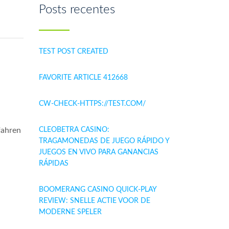
Posts recentes
TEST POST CREATED
FAVORITE ARTICLE 412668
CW-CHECK-HTTPS://TEST.COM/
rfahren
CLEOBETRA CASINO:
TRAGAMONEDAS DE JUEGO RÁPIDO Y
JUEGOS EN VIVO PARA GANANCIAS
RÁPIDAS
BOOMERANG CASINO QUICK‑PLAY
REVIEW: SNELLE ACTIE VOOR DE
MODERNE SPELER