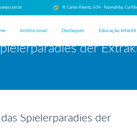
oanjo.com.br
R. Carlos Klemtz, 634 - Fazendinha, Curit
das Spielerparadies der Extraklasse
me
Institucional
Destaques
Educação Infantil
pielerparadies der Extrak
 das Spielerparadies der