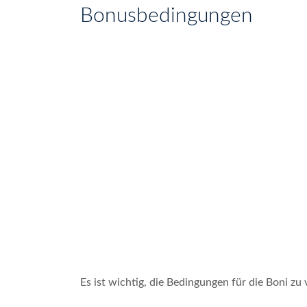
Bonusbedingungen
Es ist wichtig, die Bedingungen für die Boni zu