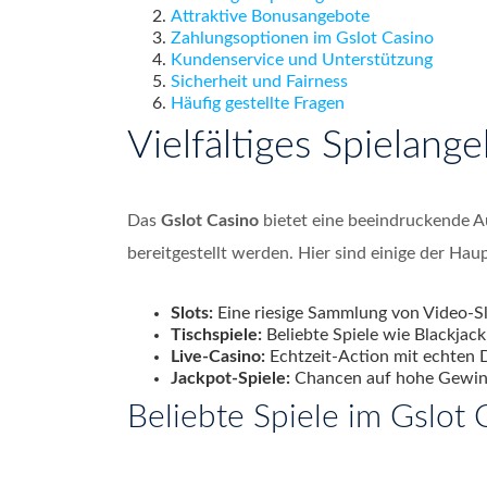
Attraktive Bonusangebote
Zahlungsoptionen im Gslot Casino
Kundenservice und Unterstützung
Sicherheit und Fairness
Häufig gestellte Fragen
Vielfältiges Spielang
Das
Gslot Casino
bietet eine beeindruckende A
bereitgestellt werden. Hier sind einige der Hau
Slots:
Eine riesige Sammlung von Video-Slo
Tischspiele:
Beliebte Spiele wie Blackjack
Live-Casino:
Echtzeit-Action mit echten D
Jackpot-Spiele:
Chancen auf hohe Gewinn
Beliebte Spiele im Gslot 