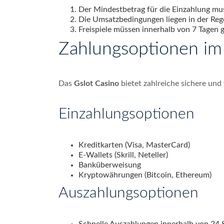
Der Mindestbetrag für die Einzahlung mu
Die Umsatzbedingungen liegen in der Rege
Freispiele müssen innerhalb von 7 Tagen 
Zahlungsoptionen im
Das
Gslot Casino
bietet zahlreiche sichere und
Einzahlungsoptionen
Kreditkarten (Visa, MasterCard)
E-Wallets (Skrill, Neteller)
Banküberweisung
Kryptowährungen (Bitcoin, Ethereum)
Auszahlungsoptionen