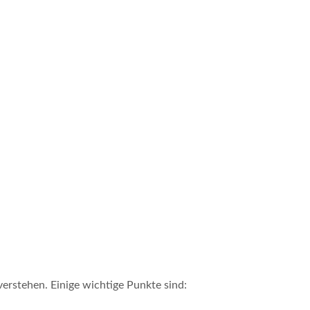
 verstehen. Einige wichtige Punkte sind: