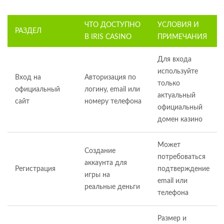
ЧТО ДОСТУПНО
УСЛОВИЯ И
РАЗДЕЛ
В IRIS CASINO
ПРИМЕЧАНИЯ
Для входа
используйте
Вход на
Авторизация по
только
официальный
логину, email или
актуальный
сайт
номеру телефона
официальный
домен казино
Может
Создание
потребоваться
аккаунта для
Регистрация
подтверждение
игры на
email или
реальные деньги
телефона
Размер и