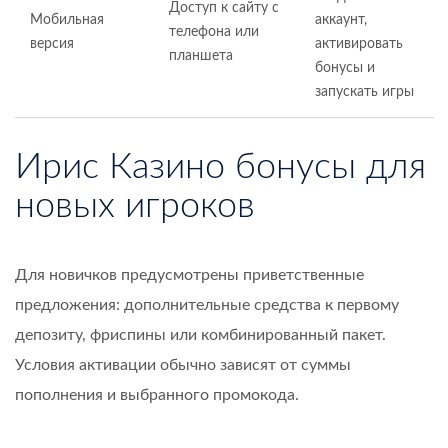
Доступ к сайту с
Мобильная
аккаунт,
телефона или
версия
активировать
планшета
бонусы и
запускать игры
Ирис Казино бонусы для
новых игроков
Для новичков предусмотрены приветственные
предложения: дополнительные средства к первому
депозиту, фриспины или комбинированный пакет.
Условия активации обычно зависят от суммы
пополнения и выбранного промокода.