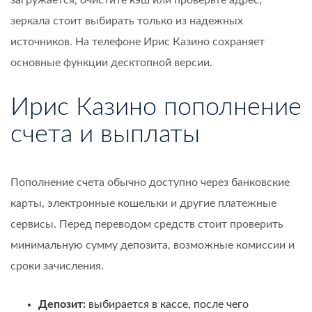
загружается, очистите кэш или проверьте адрес;
зеркала стоит выбирать только из надежных
источников. На телефоне Ирис Казино сохраняет
основные функции десктопной версии.
Ирис Казино пополнение
счета и выплаты
Пополнение счета обычно доступно через банковские
карты, электронные кошельки и другие платежные
сервисы. Перед переводом средств стоит проверить
минимальную сумму депозита, возможные комиссии и
сроки зачисления.
Депозит:
выбирается в кассе, после чего