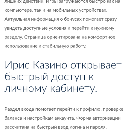
лишних действий. Игры загружаются быстро как на
компьютере, так и на мобильных устройствах.
Актуальная информация о бонусах помогает сразу
увидеть доступные условия и перейти к нужному
разделу. Страница ориентирована на комфортное
использование и стабильную работу.
Ирис Казино открывает
быстрый доступ к
личному кабинету.
Раздел входа помогает перейти к профилю, проверке
баланса и настройкам аккаунта. Форма авторизации
рассчитана на быстрый ввод логина и пароля.