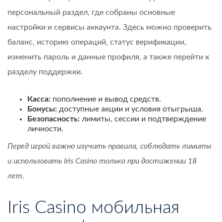
персональный раздел, где собраны основные
настройки и сервисы аккаунта. Здесь можно проверить
баланс, историю операций, статус верификации,
изменить пароль и данные профиля, а также перейти к
разделу поддержки.
Касса:
пополнение и вывод средств.
Бонусы:
доступные акции и условия отыгрыша.
Безопасность:
лимиты, сессии и подтверждение
личности.
Перед игрой важно изучить правила, соблюдать лимиты
и использовать Iris Casino только при достижении 18
лет.
Iris Casino мобильная