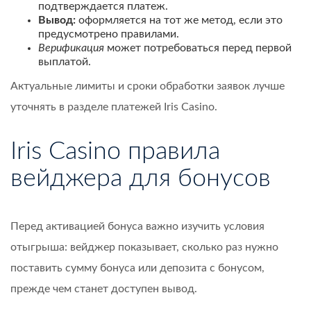
подтверждается платеж.
Вывод:
оформляется на тот же метод, если это
предусмотрено правилами.
Верификация
может потребоваться перед первой
выплатой.
Актуальные лимиты и сроки обработки заявок лучше
уточнять в разделе платежей Iris Casino.
Iris Casino правила
вейджера для бонусов
Перед активацией бонуса важно изучить условия
отыгрыша: вейджер показывает, сколько раз нужно
поставить сумму бонуса или депозита с бонусом,
прежде чем станет доступен вывод.