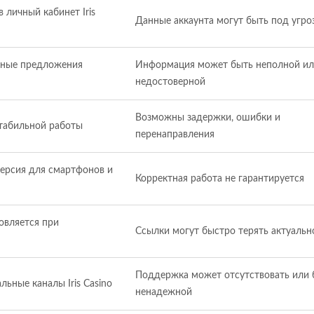
 личный кабинет Iris
Данные аккаунта могут быть под угро
ьные предложения
Информация может быть неполной и
недостоверной
Возможны задержки, ошибки и
табильной работы
перенаправления
версия для смартфонов и
Корректная работа не гарантируется
овляется при
Ссылки могут быстро терять актуальн
Поддержка может отсутствовать или 
льные каналы Iris Casino
ненадежной