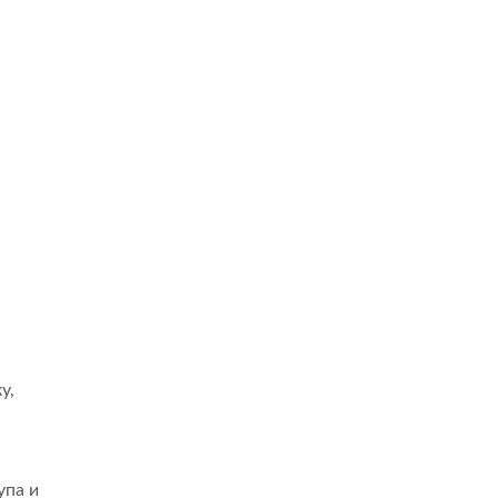
у,
упа и