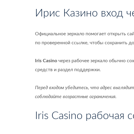
Ирис Казино вход ч
Официальное зеркало помогает открыть сай
по проверенной ссылке, чтобы сохранить до
Iris Casino
через рабочее зеркало обычно со
средств и раздел поддержки.
Перед входом убедитесь, что адрес выгляди
соблюдайте возрастные ограничения.
Iris Casino рабочая