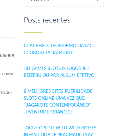
Posts recentes
СПАЛЬНЯ: СТВОРЮЄМО ОАЗИС
СПОКОЮ ТА ЗАТИШКУ
альная
JILI GAMES SLOTS ᐈ JOGOS JILI
ствами
BEIZEBU OU POR ALGUM EFETIVO
8 MELHORES SITES PUERILIDADE
чтобы
SLOTS ONLINE UMA VEZ QUE
“BAGAROTE CONTEMPORÂNEO”
JUVENTUDE CRIANCICE
JOGUE O SLOT WILD WILD RICHES
INFANTILIDADE PRAGMATIC PLAY