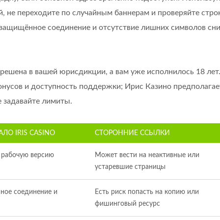
, не переходите по случайным баннерам и проверяйте стро
, защищённое соединение и отсутствие лишних символов с
зрешена в вашей юрисдикции, а вам уже исполнилось 18 лет
бонусов и доступность поддержки; Ирис Казино предполагае
е задавайте лимиты.
ЛО IRIS CASINO
СТОРОННИЕ ССЫЛКИ
 рабочую версию
Может вести на неактивные или
устаревшие страницы
ное соединение и
Есть риск попасть на копию или
фишинговый ресурс