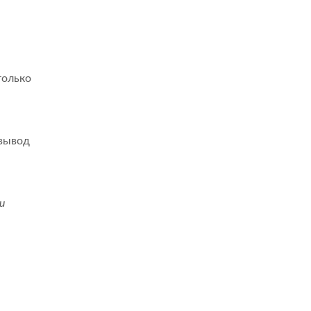
только
 вывод
и