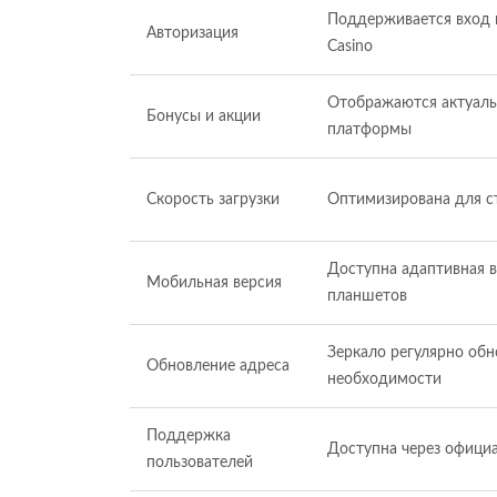
Поддерживается вход в
Авторизация
Casino
Отображаются актуал
Бонусы и акции
платформы
Скорость загрузки
Оптимизирована для с
Доступна адаптивная 
Мобильная версия
планшетов
Зеркало регулярно обн
Обновление адреса
необходимости
Поддержка
Доступна через официа
пользователей