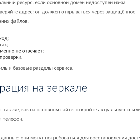
льный ресурс, если основной домен недоступен из-за
веряйте адрес: он должен открываться через защищённое
нних файлов.
ход;
тах;
менно не отвечает;
 проверки.
иль и базовые разделы сервиса.
рация на зеркале
 так же, как на основном сайте: откройте актуальную ссылк
и телефон.
е данные: они могут потребоваться для восстановления дост