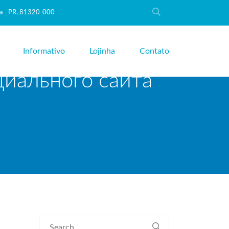
iba - PR, 81320-000
Informativo
Lojinha
Contato
циального сайта