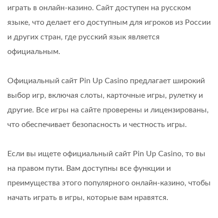
играть в онлайн-казино. Сайт доступен на русском
языке, что делает его доступным для игроков из России
и других стран, где русский язык является
официальным.
Официальный сайт Pin Up Casino предлагает широкий
выбор игр, включая слоты, карточные игры, рулетку и
другие. Все игры на сайте проверены и лицензированы,
что обеспечивает безопасность и честность игры.
Если вы ищете официальный сайт Pin Up Casino, то вы
на правом пути. Вам доступны все функции и
преимущества этого популярного онлайн-казино, чтобы
начать играть в игры, которые вам нравятся.