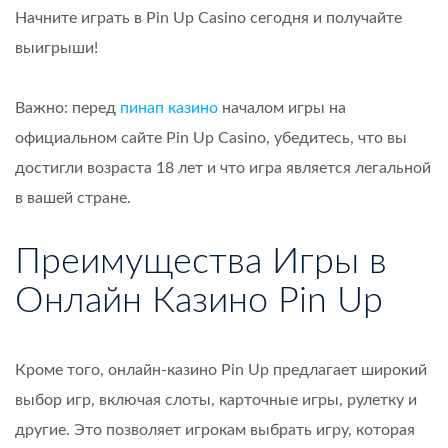
Начните играть в Pin Up Casino сегодня и получайте
выигрыши!
Важно: перед
пинап казино
началом игры на
официальном сайте Pin Up Casino, убедитесь, что вы
достигли возраста 18 лет и что игра является легальной
в вашей стране.
Преимущества Игры в
Онлайн Казино Pin Up
Кроме того, онлайн-казино Pin Up предлагает широкий
выбор игр, включая слоты, карточные игры, рулетку и
другие. Это позволяет игрокам выбрать игру, которая