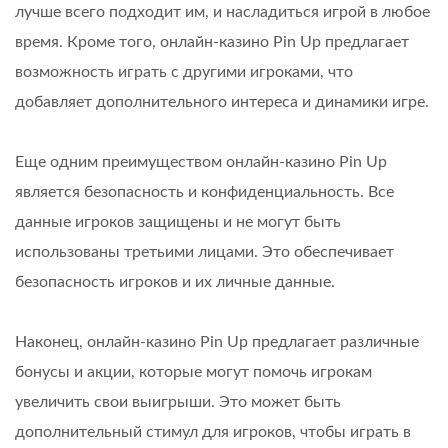
лучше всего подходит им, и насладиться игрой в любое
время. Кроме того, онлайн-казино Pin Up предлагает
возможность играть с другими игроками, что
добавляет дополнительного интереса и динамики игре.
Еще одним преимуществом онлайн-казино Pin Up
является безопасность и конфиденциальность. Все
данные игроков защищены и не могут быть
использованы третьими лицами. Это обеспечивает
безопасность игроков и их личные данные.
Наконец, онлайн-казино Pin Up предлагает различные
бонусы и акции, которые могут помочь игрокам
увеличить свои выигрыши. Это может быть
дополнительный стимул для игроков, чтобы играть в