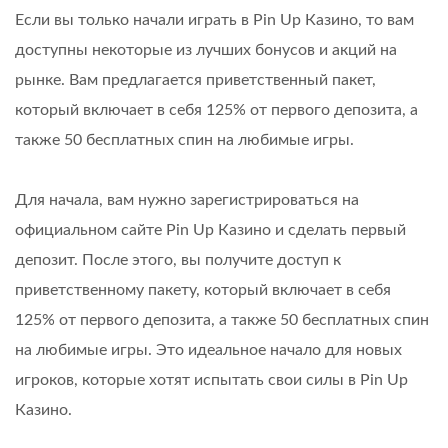
Если вы только начали играть в Pin Up Казино, то вам
доступны некоторые из лучших бонусов и акций на
рынке. Вам предлагается приветственный пакет,
который включает в себя 125% от первого депозита, а
также 50 бесплатных спин на любимые игры.
Для начала, вам нужно зарегистрироваться на
официальном сайте Pin Up Казино и сделать первый
депозит. После этого, вы получите доступ к
приветственному пакету, который включает в себя
125% от первого депозита, а также 50 бесплатных спин
на любимые игры. Это идеальное начало для новых
игроков, которые хотят испытать свои силы в Pin Up
Казино.