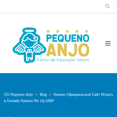
CEI Pequeno Anjo
>
Blog
>
Казино Официальный Сайт Играть
в Онлайн Казино Pin Up.3489