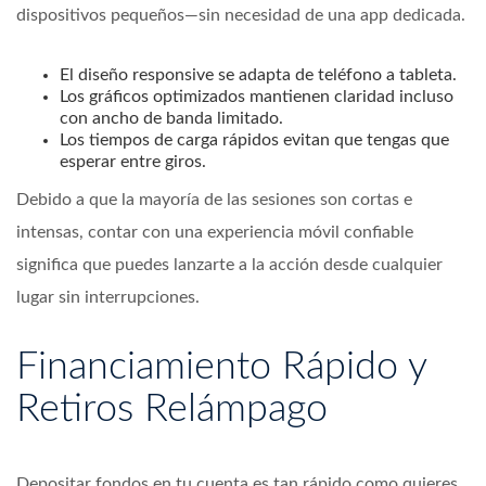
dispositivos pequeños—sin necesidad de una app dedicada.
El diseño responsive se adapta de teléfono a tableta.
Los gráficos optimizados mantienen claridad incluso
con ancho de banda limitado.
Los tiempos de carga rápidos evitan que tengas que
esperar entre giros.
Debido a que la mayoría de las sesiones son cortas e
intensas, contar con una experiencia móvil confiable
significa que puedes lanzarte a la acción desde cualquier
lugar sin interrupciones.
Financiamiento Rápido y
Retiros Relámpago
Depositar fondos en tu cuenta es tan rápido como quieres