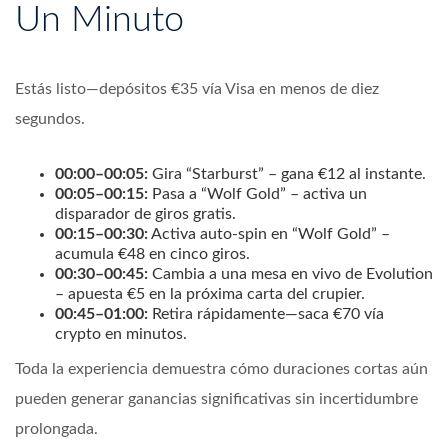
Un Minuto
Estás listo—depósitos €35 vía Visa en menos de diez
segundos.
00:00–00:05:
Gira “Starburst” – gana €12 al instante.
00:05–00:15:
Pasa a “Wolf Gold” – activa un
disparador de giros gratis.
00:15–00:30:
Activa auto‑spin en “Wolf Gold” –
acumula €48 en cinco giros.
00:30–00:45:
Cambia a una mesa en vivo de Evolution
– apuesta €5 en la próxima carta del crupier.
00:45–01:00:
Retira rápidamente—saca €70 vía
crypto en minutos.
Toda la experiencia demuestra cómo duraciones cortas aún
pueden generar ganancias significativas sin incertidumbre
prolongada.