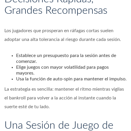
Grandes Recompensas
Los jugadores que prosperan en ráfagas cortas suelen
adoptar una alta tolerancia al riesgo durante cada sesión.
Establece un presupuesto para la sesión antes de
comenzar.
Elige juegos con mayor volatilidad para pagos
mayores.
Usa la función de auto‑spin para mantener el impulso.
La estrategia es sencilla: mantener el ritmo mientras vigilas
el bankroll para volver a la acción al instante cuando la
suerte esté de tu lado.
Una Sesión de Juego de