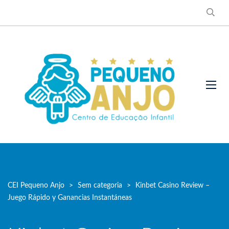
CEI Pequeno Anjo
>
Sem categoria
>
Kinbet Casino Review –
Juego Rápido y Ganancias Instantáneas