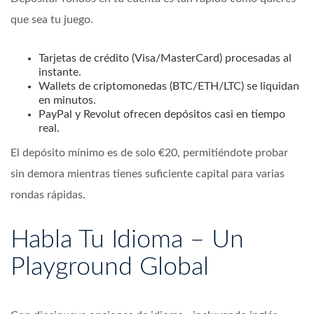
que sea tu juego.
Tarjetas de crédito (Visa/MasterCard) procesadas al
instante.
Wallets de criptomonedas (BTC/ETH/LTC) se liquidan
en minutos.
PayPal y Revolut ofrecen depósitos casi en tiempo
real.
El depósito mínimo es de solo €20, permitiéndote probar
sin demora mientras tienes suficiente capital para varias
rondas rápidas.
Habla Tu Idioma – Un
Playground Global