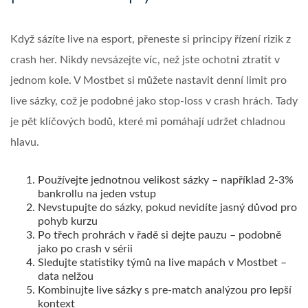
Když sázíte live na esport, přeneste si principy řízení rizik z
crash her. Nikdy nevsázejte víc, než jste ochotni ztratit v
jednom kole. V Mostbet si můžete nastavit denní limit pro
live sázky, což je podobné jako stop-loss v crash hrách. Tady
je pět klíčových bodů, které mi pomáhají udržet chladnou
hlavu.
Používejte jednotnou velikost sázky – například 2-3%
bankrollu na jeden vstup
Nevstupujte do sázky, pokud nevidíte jasný důvod pro
pohyb kurzu
Po třech prohrách v řadě si dejte pauzu – podobně
jako po crash v sérii
Sledujte statistiky týmů na live mapách v Mostbet –
data nelžou
Kombinujte live sázky s pre-match analýzou pro lepší
kontext