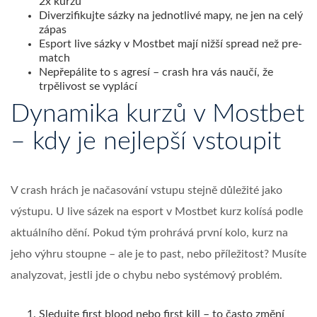
2x kurzu
Diverzifikujte sázky na jednotlivé mapy, ne jen na celý
zápas
Esport live sázky v Mostbet mají nižší spread než pre-
match
Nepřepálite to s agresí – crash hra vás naučí, že
trpělivost se vyplácí
Dynamika kurzů v Mostbet
– kdy je nejlepší vstoupit
V crash hrách je načasování vstupu stejně důležité jako
výstupu. U live sázek na esport v Mostbet kurz kolísá podle
aktuálního dění. Pokud tým prohrává první kolo, kurz na
jeho výhru stoupne – ale je to past, nebo příležitost? Musíte
analyzovat, jestli jde o chybu nebo systémový problém.
Sledujte first blood nebo first kill – to často změní