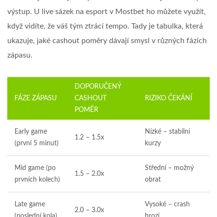
výstup. U live sázek na esport v Mostbet ho můžete využít,
když vidíte, že váš tým ztrácí tempo. Tady je tabulka, která
ukazuje, jaké cashout poměry dávají smysl v různých fázích
zápasu.
DOPORUČENÝ
FÁZE ZÁPASU
CASHOUT
RIZIKO ČEKÁNÍ
POMĚR
Early game
Nízké – stabilní
1.2 – 1.5x
(první 5 minut)
kurzy
Mid game (po
Střední – možný
1.5 – 2.0x
prvních kolech)
obrat
Late game
Vysoké – crash
2.0 – 3.0x
(poslední kola)
hrozí