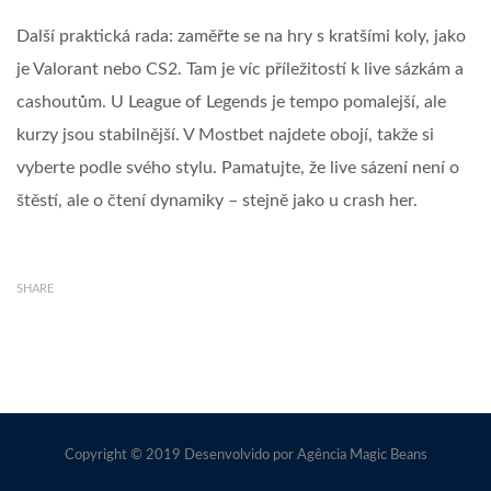
Další praktická rada: zaměřte se na hry s kratšími koly, jako
je Valorant nebo CS2. Tam je víc příležitostí k live sázkám a
cashoutům. U League of Legends je tempo pomalejší, ale
kurzy jsou stabilnější. V Mostbet najdete obojí, takže si
vyberte podle svého stylu. Pamatujte, že live sázení není o
štěstí, ale o čtení dynamiky – stejně jako u crash her.
SHARE
Copyright © 2019 Desenvolvido por Agência Magic Beans