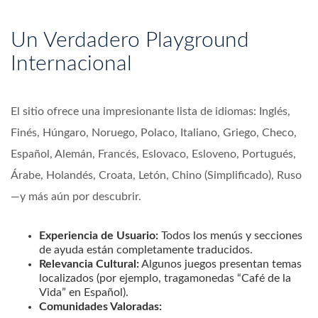
Un Verdadero Playground
Internacional
El sitio ofrece una impresionante lista de idiomas: Inglés,
Finés, Húngaro, Noruego, Polaco, Italiano, Griego, Checo,
Español, Alemán, Francés, Eslovaco, Esloveno, Portugués,
Árabe, Holandés, Croata, Letón, Chino (Simplificado), Ruso
—y más aún por descubrir.
Experiencia de Usuario:
Todos los menús y secciones
de ayuda están completamente traducidos.
Relevancia Cultural:
Algunos juegos presentan temas
localizados (por ejemplo, tragamonedas “Café de la
Vida” en Español).
Comunidades Valoradas: