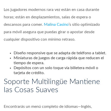
Los jugadores modernos rara vez están en casa durante
horas; están en desplazamientos, salas de espera o
descansos para comer.
Malina Casino
’s sitio optimizado
para móvil asegura que puedas girar o apostar desde
cualquier dispositivo con mínimo retraso.
Diseño responsive que se adapta de teléfono a tablet.
Miniaturas de juegos de carga rápida que reducen el
tiempo de espera.
Depósitos con un solo toque vía billetera móvil o
tarjeta de crédito.
Soporte Multilingüe Mantiene
las Cosas Suaves
Encontrarás un menú completo de idiomas—Inglés,