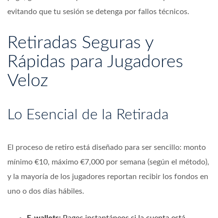
evitando que tu sesión se detenga por fallos técnicos.
Retiradas Seguras y
Rápidas para Jugadores
Veloz
Lo Esencial de la Retirada
El proceso de retiro está diseñado para ser sencillo: monto
mínimo €10, máximo €7,000 por semana (según el método),
y la mayoría de los jugadores reportan recibir los fondos en
uno o dos días hábiles.