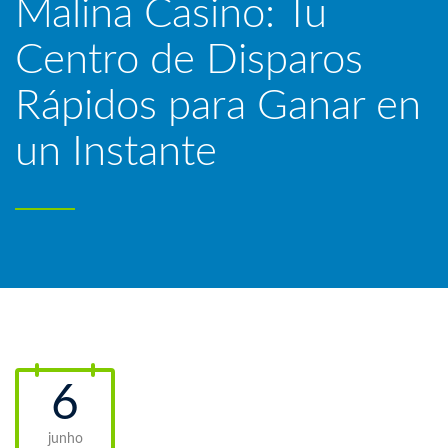
Malina Casino: Tu
Centro de Disparos
Rápidos para Ganar en
un Instante
6
junho