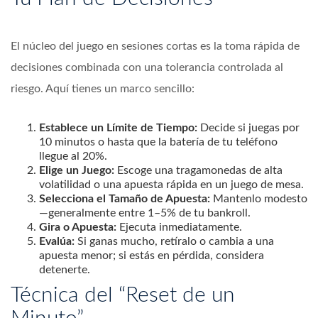
El núcleo del juego en sesiones cortas es la toma rápida de
decisiones combinada con una tolerancia controlada al
riesgo. Aquí tienes un marco sencillo:
Establece un Límite de Tiempo:
Decide si juegas por
10 minutos o hasta que la batería de tu teléfono
llegue al 20%.
Elige un Juego:
Escoge una tragamonedas de alta
volatilidad o una apuesta rápida en un juego de mesa.
Selecciona el Tamaño de Apuesta:
Mantenlo modesto
—generalmente entre 1–5% de tu bankroll.
Gira o Apuesta:
Ejecuta inmediatamente.
Evalúa:
Si ganas mucho, retíralo o cambia a una
apuesta menor; si estás en pérdida, considera
detenerte.
Técnica del “Reset de un