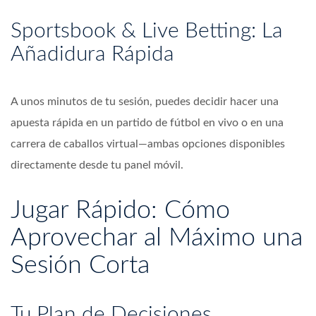
Sportsbook & Live Betting: La
Añadidura Rápida
A unos minutos de tu sesión, puedes decidir hacer una
apuesta rápida en un partido de fútbol en vivo o en una
carrera de caballos virtual—ambas opciones disponibles
directamente desde tu panel móvil.
Jugar Rápido: Cómo
Aprovechar al Máximo una
Sesión Corta
Tu Plan de Decisiones