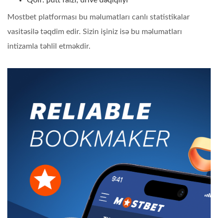
Qolf: putt faizi, drive dəqiqliyi
Mostbet platforması bu məlumatları canlı statistikalar
vasitəsilə təqdim edir. Sizin işiniz isə bu məlumatları
intizamla təhlil etməkdir.