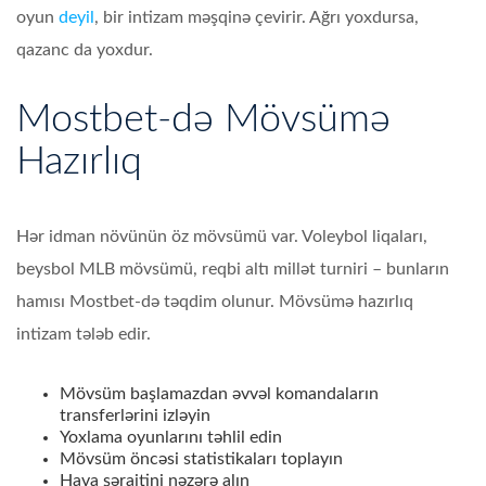
oyun
deyil
, bir intizam məşqinə çevirir. Ağrı yoxdursa,
qazanc da yoxdur.
Mostbet-də Mövsümə
Hazırlıq
Hər idman növünün öz mövsümü var. Voleybol liqaları,
beysbol MLB mövsümü, reqbi altı millət turniri – bunların
hamısı Mostbet-də təqdim olunur. Mövsümə hazırlıq
intizam tələb edir.
Mövsüm başlamazdan əvvəl komandaların
transferlərini izləyin
Yoxlama oyunlarını təhlil edin
Mövsüm öncəsi statistikaları toplayın
Hava şəraitini nəzərə alın