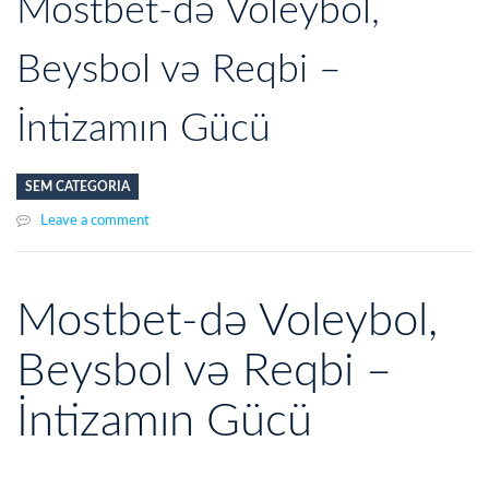
Mostbet-də Voleybol,
Beysbol və Reqbi –
İntizamın Gücü
SEM CATEGORIA
Leave a comment
Mostbet-də Voleybol,
Beysbol və Reqbi –
İntizamın Gücü