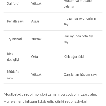
Hücum və müdafiə
Xal fərqi
Yüksək
balansı
İntizamsız oyunçuların
Penalti sayı
Aşağı
sayı
Hər oyunda orta try
Try nisbəti
Yüksək
sayı
Kick
Orta
Kick uğur faizi
dəqiqliyi
Müdafiə
Yüksək
Qarşılanan hücum sayı
xətti
Mostbet-də reqbi mərcləri zamanı bu cədvəli nəzərə alın.
Hər element intizam tələb edir, çünki reqbi səhvləri