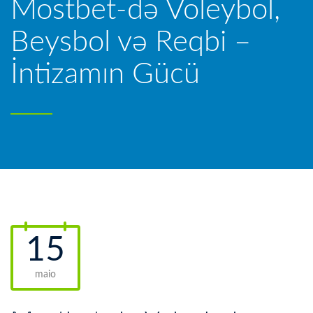
Mostbet-də Voleybol,
Beysbol və Reqbi –
İntizamın Gücü
15
maio