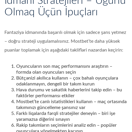
Idmanı Stratejileri – Uğurlu
Olmaq Üçün İpuçları
Fantaziya idmanında başarılı olmak için sadece şans yetmez
– doğru strateji uygulamalısınız. Mostbet’te daha yüksek
puanlar toplamak için aşağıdaki təklifləri nəzərdən keçirin:
Oyuncuların son maç performansını araştırın –
formda olan oyuncuları seçin
Bütçənizi akıllıca kullanın – çox bahalı oyunçulara
odaklanmayın, dengeli bir takım kurun
Hava durumu ve sakatlık haberlerini takip edin – bu
faktörler performansı etkiler
Mostbet’te canlı istatistikleri kullanın – maç ortasında
takımınızı güncelleme şansınız var
Farklı liqalarda fərqli stratejiler deneyin – biri işe
yaramazsa diğerini sınayın
Rakip takımların seçimlerini analiz edin – popüler
oyunculara yönelmekten kaçının