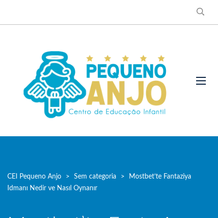
CEI Pequeno Anjo
>
Sem categoria
>
Mostbet’te Fantaziya
Idmanı Nedir ve Nasıl Oynanır