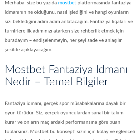
Merhaba, size bu yazıda
mostbet
platformasında fantaziya
idmanının ne olduğunu, nasıl işlediğini ve hangi oyunların
sizi beklediğini adım adım anlatacağım. Fantaziya liqaları ve
turnirlere ilk adımınızı atarken size rehberlik etmek için
buradayım – endişelenmeyin, her şeyi sade ve anlaşılır
şekilde açıklayacağım.
Mostbet Fantaziya Idmanı
Nedir – Temel Bilgiler
Fantaziya idmanı, gerçek spor müsabakalarına dayalı bir
oyun türüdür. Siz, gerçek oyunculardan sanal bir takım
kurar ve onların maçlardaki performansına göre puan
toplarsınız. Mostbet bu konsepti sizin için kolay ve eğlenceli