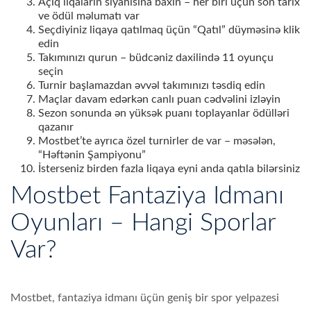
Açıq liqaların siyahısına baxın – her biri üçün son tarix
ve ödül məlumatı var
Seçdiyiniz liqaya qatılmaq üçün “Qatıl” düyməsinə klik
edin
Takımınızı qurun – büdcəniz daxilində 11 oyunçu
seçin
Turnir başlamazdan əvvəl takımınızı təsdiq edin
Maçlar davam edərkən canlı puan cədvəlini izləyin
Sezon sonunda ən yüksək puanı toplayanlar ödülləri
qazanır
Mostbet’te ayrıca özel turnirler de var – məsələn,
“Həftənin Şampiyonu”
İsterseniz birden fazla liqaya eyni anda qatıla bilərsiniz
Mostbet Fantaziya Idmanı
Oyunları – Hangi Sporlar
Var?
Mostbet, fantaziya idmanı üçün geniş bir spor yelpazesi