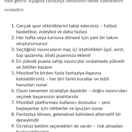
hale getirir. Aşağıda fantaziya idmanının temel özelliklerini
sıraladım:
Gerçek spor etkinliklerini takip edersiniz – futbol,
basketbol, voleybol ve daha fazlası
Her hafta veya turnuva dönemi için yeni bir takım
oluşturursunuz
Seçtiğiniz oyuncuların maç içi istatistikleri (qol, asist,
top qazanma, blok) puanınıza eklenir
En yüksek puana sahip oyuncular sıralamada yükselir
ve ödüller kazanır
Mostbet’te birden fazla fantaziya liqasına
katılabilirsiniz – her biri farklı kurallar ve ödül
havuzları sunar
Oyun tamamen stratejiye dayalıdır – doğru oyuncuları
seçmek başarınızın anahtarıdır
Mostbet platforması kullanıcı dostudur – yeni
başlayanlar için rehberler ve ipuçları sunar
Fantaziya idmanı, geleneksel bahislere alternatif bir
deneyimdir
Ücretsiz katılım seçenekleri de vardır – risk almadan