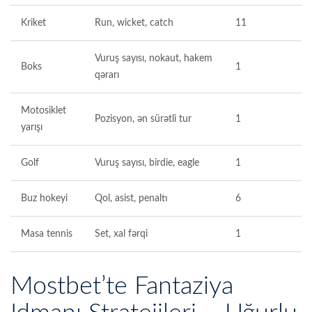
Kriket
Run, wicket, catch
11
Vuruş sayısı, nokaut, hakem
Boks
1
qərarı
Motosiklet
Pozisyon, ən sürətli tur
1
yarışı
Golf
Vuruş sayısı, birdie, eagle
1
Buz hokeyi
Qol, asist, penaltı
6
Masa tennis
Set, xal fərqi
1
Mostbet’te Fantaziya