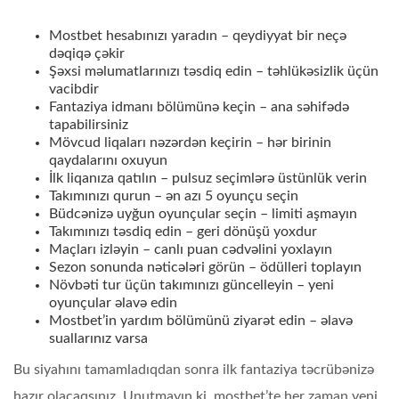
Mostbet hesabınızı yaradın – qeydiyyat bir neçə
dəqiqə çəkir
Şəxsi məlumatlarınızı təsdiq edin – təhlükəsizlik üçün
vacibdir
Fantaziya idmanı bölümünə keçin – ana səhifədə
tapabilirsiniz
Mövcud liqaları nəzərdən keçirin – hər birinin
qaydalarını oxuyun
İlk liqanıza qatılın – pulsuz seçimlərə üstünlük verin
Takımınızı qurun – ən azı 5 oyunçu seçin
Büdcənizə uyğun oyunçular seçin – limiti aşmayın
Takımınızı təsdiq edin – geri dönüşü yoxdur
Maçları izləyin – canlı puan cədvəlini yoxlayın
Sezon sonunda nəticələri görün – ödülleri toplayın
Növbəti tur üçün takımınızı güncelleyin – yeni
oyunçular əlavə edin
Mostbet’in yardım bölümünü ziyarət edin – əlavə
suallarınız varsa
Bu siyahını tamamladıqdan sonra ilk fantaziya təcrübənizə
hazır olacaqsınız. Unutmayın ki, mostbet’te her zaman yeni