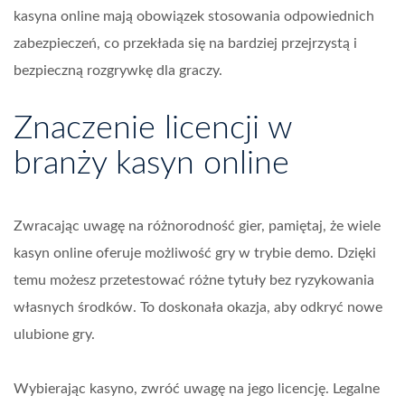
kasyna online mają obowiązek stosowania odpowiednich
zabezpieczeń, co przekłada się na bardziej przejrzystą i
bezpieczną rozgrywkę dla graczy.
Znaczenie licencji w
branży kasyn online
Zwracając uwagę na różnorodność gier, pamiętaj, że wiele
kasyn online oferuje możliwość gry w trybie demo. Dzięki
temu możesz przetestować różne tytuły bez ryzykowania
własnych środków. To doskonała okazja, aby odkryć nowe
ulubione gry.
Wybierając kasyno, zwróć uwagę na jego licencję. Legalne