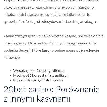
Współczesne kasyna online stawiają na różnorodność, co
przyciąga graczy z różnych grup wiekowych. Zarówno
młodsze, jak i starsze osoby znajdą coś dla siebie. To
sprawia, że oferta jest zdecydowanie bardziej atrakcyjna.
Zanim zdecydujesz się na konkretne kasyno, sprawdź opinie
innych graczy. Doświadczenia innych mogą pomóc Ci w
podjęciu decyzji, które kasyno online naprawdę zasługuje
na uwagę.
Wysoka jakość obsługi klienta
Możliwość korzystania z aplikacji
Różnorodność gier stołowych
20bet casino: Porównanie
z innymi kasynami