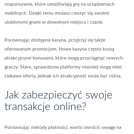
responsywne, które umożliwiają grę na urządzeniach
mobilnych. Dzięki temu możesz cieszyć się swoimi
ulubionymi grami w dowolnym miejscu i czasie.
Porównując dostępne kasyna, przyjrzyj się także
oferowanym promocjom. Nowe kasyna często kuszą
atrakcyjnymi bonusami, które mogą przyciągnąć nowych
graczy. Stare, sprawdzone platformy również mogą mieć
ciekawe oferty, jednak ich atrakcyjność może być różna.
Jak zabezpieczyć swoje
transakcje online?
Porównując metody płatności, warto zwrócić uwagę na