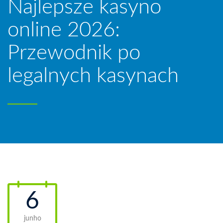
Najlepsze kasyno
online 2026:
Przewodnik po
legalnych kasynach
6
junho