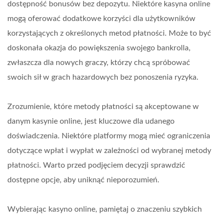
dostępność bonusów bez depozytu. Niektóre kasyna online
mogą oferować dodatkowe korzyści dla użytkowników
korzystających z określonych metod płatności. Może to być
doskonała okazja do powiększenia swojego bankrolla,
zwłaszcza dla nowych graczy, którzy chcą spróbować
swoich sił w grach hazardowych bez ponoszenia ryzyka.
Zrozumienie, które metody płatności są akceptowane w
danym kasynie online, jest kluczowe dla udanego
doświadczenia. Niektóre platformy mogą mieć ograniczenia
dotyczące wpłat i wypłat w zależności od wybranej metody
płatności. Warto przed podjęciem decyzji sprawdzić
dostępne opcje, aby uniknąć nieporozumień.
Wybierając kasyno online, pamiętaj o znaczeniu szybkich