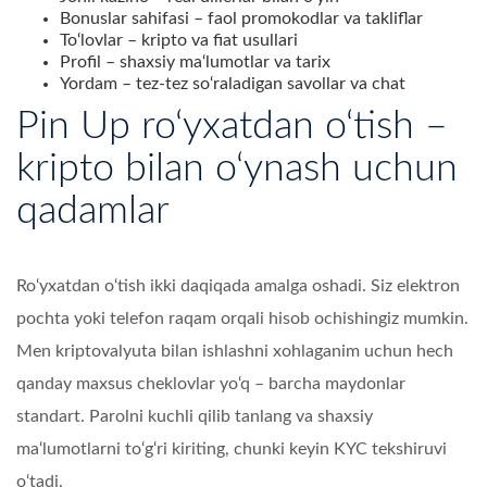
Bonuslar sahifasi – faol promokodlar va takliflar
To‘lovlar – kripto va fiat usullari
Profil – shaxsiy ma‘lumotlar va tarix
Yordam – tez-tez so‘raladigan savollar va chat
Pin Up ro‘yxatdan o‘tish –
kripto bilan o‘ynash uchun
qadamlar
Ro‘yxatdan o‘tish ikki daqiqada amalga oshadi. Siz elektron
pochta yoki telefon raqam orqali hisob ochishingiz mumkin.
Men kriptovalyuta bilan ishlashni xohlaganim uchun hech
qanday maxsus cheklovlar yo‘q – barcha maydonlar
standart. Parolni kuchli qilib tanlang va shaxsiy
ma‘lumotlarni to‘g‘ri kiriting, chunki keyin KYC tekshiruvi
o‘tadi.