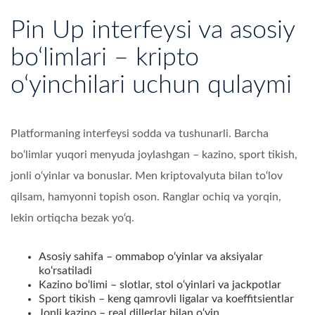
Pin Up interfeysi va asosiy
bo‘limlari – kripto
o‘yinchilari uchun qulaymi
Platformaning interfeysi sodda va tushunarli. Barcha
bo‘limlar yuqori menyuda joylashgan – kazino, sport tikish,
jonli o‘yinlar va bonuslar. Men kriptovalyuta bilan to‘lov
qilsam, hamyonni topish oson. Ranglar ochiq va yorqin,
lekin ortiqcha bezak yo‘q.
Asosiy sahifa – ommabop o‘yinlar va aksiyalar
ko‘rsatiladi
Kazino bo‘limi – slotlar, stol o‘yinlari va jackpotlar
Sport tikish – keng qamrovli ligalar va koeffitsientlar
Jonli kazino – real dillerlar bilan o‘yin