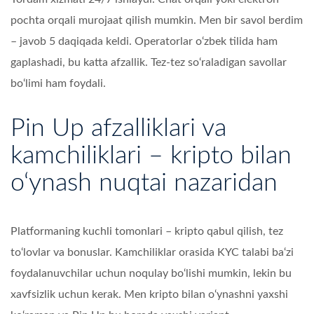
pochta orqali murojaat qilish mumkin. Men bir savol berdim
– javob 5 daqiqada keldi. Operatorlar o‘zbek tilida ham
gaplashadi, bu katta afzallik. Tez-tez so‘raladigan savollar
bo‘limi ham foydali.
Pin Up afzalliklari va
kamchiliklari – kripto bilan
o‘ynash nuqtai nazaridan
Platformaning kuchli tomonlari – kripto qabul qilish, tez
to‘lovlar va bonuslar. Kamchiliklar orasida KYC talabi ba‘zi
foydalanuvchilar uchun noqulay bo‘lishi mumkin, lekin bu
xavfsizlik uchun kerak. Men kripto bilan o‘ynashni yaxshi