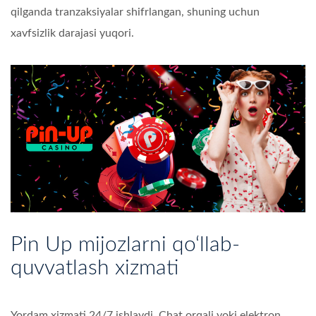
qilganda tranzaksiyalar shifrlangan, shuning uchun
xavfsizlik darajasi yuqori.
Pin Up mijozlarni qo‘llab-
quvvatlash xizmati
Yordam xizmati 24/7 ishlaydi. Chat orqali yoki elektron