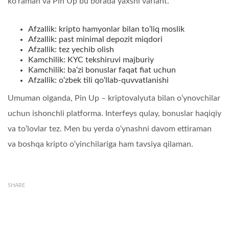
ko‘raman va Pin Up bu borada yaxshi variant.
Afzallik: kripto hamyonlar bilan to‘liq moslik
Afzallik: past minimal depozit miqdori
Afzallik: tez yechib olish
Kamchilik: KYC tekshiruvi majburiy
Kamchilik: ba‘zi bonuslar faqat fiat uchun
Afzallik: o‘zbek tili qo‘llab-quvvatlanishi
Umuman olganda, Pin Up – kriptovalyuta bilan o‘ynovchilar
uchun ishonchli platforma. Interfeys qulay, bonuslar haqiqiy
va to‘lovlar tez. Men bu yerda o‘ynashni davom ettiraman
va boshqa kripto o‘yinchilariga ham tavsiya qilaman.
SHARE