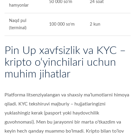
50 000 so‘m
24 soat
hamyonlar
Naqd pul
100 000 so‘m
2 kun
(terminal)
Pin Up xavfsizlik va KYC –
kripto o‘yinchilari uchun
muhim jihatlar
Platforma litsenziyalangan va shaxsiy ma‘lumotlarni himoya
qiladi. KYC tekshiruvi majburiy – hujjatlaringizni
yuklashingiz kerak (pasport yoki haydovchilik
guvohnomasi). Men bu jarayonni bir marta o‘tkazdim va
keyin hech qanday muammo bo‘lmadi. Kripto bilan to‘lov