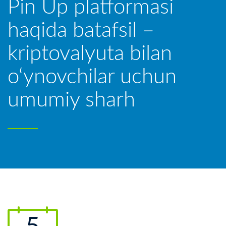
Pin Up platformasi
haqida batafsil –
kriptovalyuta bilan
o‘ynovchilar uchun
umumiy sharh