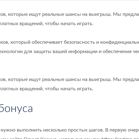
оков, которые ищут реальные шансы на выигрыш. Мы предл
сплатных вращений, чтобы начать играть.
ков, который обеспечивает безопасность и конфиденциаль
ехнологии для защиты вашей информации и обеспечения че
оков, которые ищут реальные шансы на выигрыш. Мы предл
сплатных вращений, чтобы начать играть.
бонуса
 нужно выполнить несколько простых шагов. В первую очер