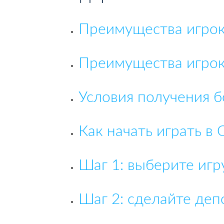
Преимущества игро
Преимущества игро
Условия получения б
Как начать играть в
Шаг 1: выберите игр
Шаг 2: сделайте деп