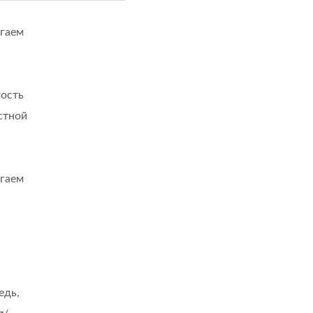
агаем
ность
стной
агаем
едь,