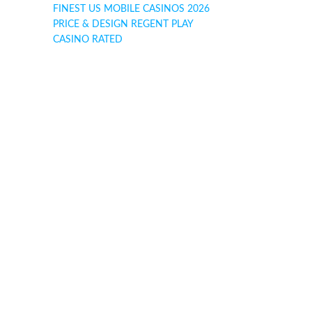
FINEST US MOBILE CASINOS 2026
PRICE & DESIGN REGENT PLAY
CASINO RATED