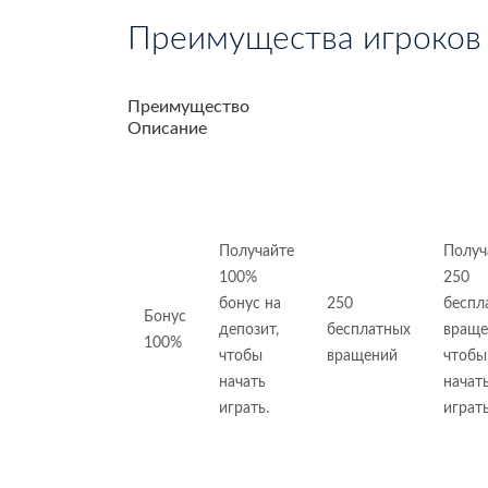
Преимущества игроков
Преимущество
Описание
Получайте
Получ
100%
250
бонус на
250
беспл
Бонус
депозит,
бесплатных
враще
100%
чтобы
вращений
чтобы
начать
начат
играть.
играть