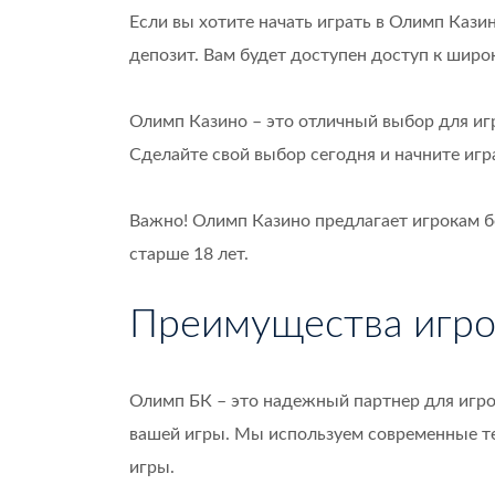
Если вы хотите начать играть в Олимп Казин
депозит. Вам будет доступен доступ к широ
Олимп Казино – это отличный выбор для иг
Сделайте свой выбор сегодня и начните игр
Важно! Олимп Казино предлагает игрокам б
старше 18 лет.
Преимущества игро
Олимп БК – это надежный партнер для игро
вашей игры. Мы используем современные т
игры.