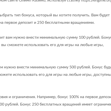
м сайте Олимп Казино, используя ссылку https://engime.org
брать тип бонуса, который вы хотите получить. Вам будет
а первое депозит и 250 бесплатными вращениями.
зит вам нужно внести минимальную сумму 100 рублей. Бону
 и вы сможете использовать его для игры на любые игры,
м нужно внести минимальную сумму 500 рублей. Бонус буд
сможете использовать его для игры на любые игры, доступны
вия и ограничения. Например, бонус 100% на первое депоз
00 рублей. Бонус 250 бесплатных вращений имеет ограниче