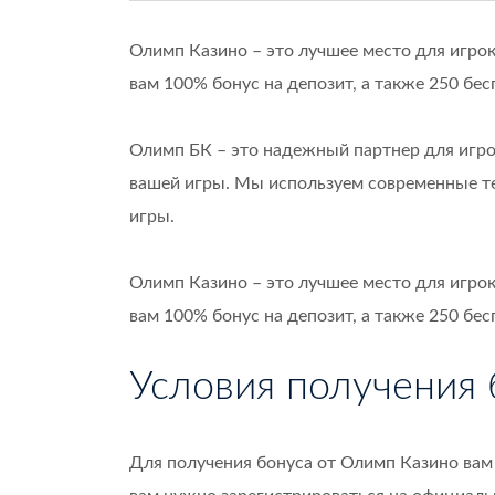
Олимп Казино – это лучшее место для игр
вам 100% бонус на депозит, а также 250 бе
Олимп БК – это надежный партнер для игро
вашей игры. Мы используем современные т
игры.
Олимп Казино – это лучшее место для игр
вам 100% бонус на депозит, а также 250 бе
Условия получения 
Для получения бонуса от Олимп Казино вам