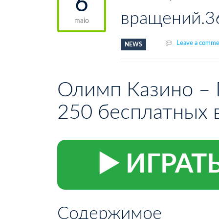
6
вращений.36
maio
Leave a comme
NEWS
Олимп Казино –
250 бесплатных
▶️ ИГРАТ
Содержимое