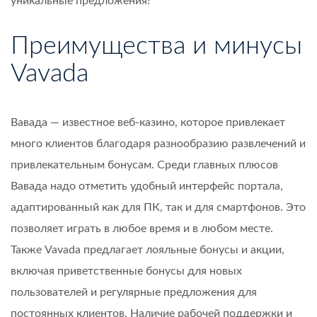
уникальные предложения!
Преимущества и минусы
Vavada
Вавада — известное веб-казино, которое привлекает
много клиентов благодаря разнообразию развлечений и
привлекательным бонусам. Среди главных плюсов
Вавада надо отметить удобный интерфейс портала,
адаптированный как для ПК, так и для смартфонов. Это
позволяет играть в любое время и в любом месте.
Также Vavada предлагает лояльные бонусы и акции,
включая приветственные бонусы для новых
пользователей и регулярные предложения для
постоянных клиентов. Наличие рабочей поддержки и