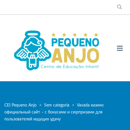
CEI Pequeno Anjo
>
Sem categoria
>
Vavada казино
официальный сайт – с бонусами и сюрпризами для
пользователей ищущих удачу