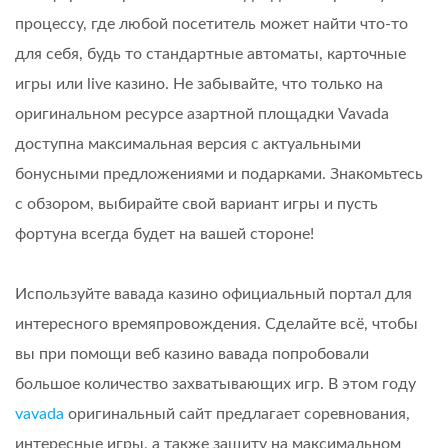
процессу, где любой посетитель может найти что-то
для себя, будь то стандартные автоматы, карточные
игры или live казино. Не забывайте, что только на
оригинальном ресурсе азартной площадки Vavada
доступна максимальная версия с актуальными
бонусными предложениями и подарками. Знакомьтесь
с обзором, выбирайте свой вариант игры и пусть
фортуна всегда будет на вашей стороне!
Используйте вавада казино официальный портал для
интересного времяпровождения. Сделайте всё, чтобы
вы при помощи веб казино вавада попробовали
большое количество захватывающих игр. В этом году
vavada
оригинальный сайт предлагает соревнования,
интересные игры, а также защиту на максимальном