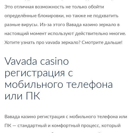
Это отличная возможность не только обойти
определённые блокировки, но также не подхватить
разные вирусы. Из-за этого Вавада казино зеркало в
настоящий момент используют действительно многие.
Хотите узнать про vavada зеркало? Смотрите дальше!
Vavada casino
регистрация с
мобильного телефона
или ПК
Вавада казино регистрация с мобильного телефона или
ПК — стандартный и комфортный процесс, который