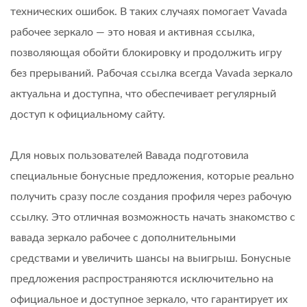
технических ошибок. В таких случаях помогает Vavada
рабочее зеркало — это новая и активная ссылка,
позволяющая обойти блокировку и продолжить игру
без прерываний. Рабочая ссылка всегда Vavada зеркало
актуальна и доступна, что обеспечивает регулярный
доступ к официальному сайту.
Для новых пользователей Вавада подготовила
специальные бонусные предложения, которые реально
получить сразу после создания профиля через рабочую
ссылку. Это отличная возможность начать знакомство с
вавада зеркало рабочее с дополнительными
средствами и увеличить шансы на выигрыш. Бонусные
предложения распространяются исключительно на
официальное и доступное зеркало, что гарантирует их