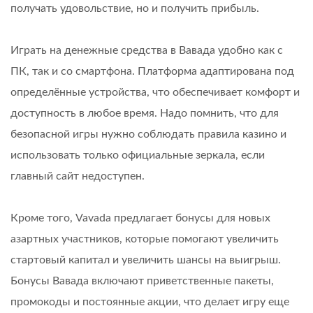
получать удовольствие, но и получить прибыль.
Играть на денежные средства в Вавада удобно как с
ПК, так и со смартфона. Платформа адаптирована под
определённые устройства, что обеспечивает комфорт и
доступность в любое время. Надо помнить, что для
безопасной игры нужно соблюдать правила казино и
использовать только официальные зеркала, если
главный сайт недоступен.
Кроме того, Vavada предлагает бонусы для новых
азартных участников, которые помогают увеличить
стартовый капитал и увеличить шансы на выигрыш.
Бонусы Вавада включают приветственные пакеты,
промокоды и постоянные акции, что делает игру еще