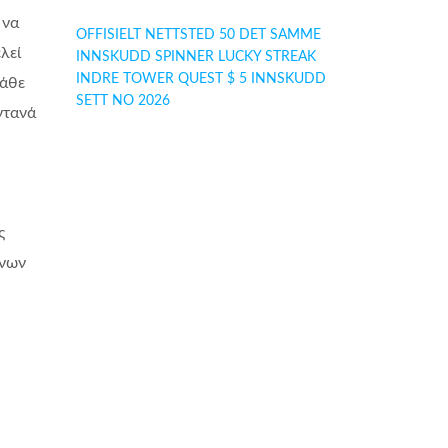
 να
OFFISIELT NETTSTED 50 DET SAMME
λεί
INNSKUDD SPINNER LUCKY STREAK
INDRE TOWER QUEST $ 5 INNSKUDD
κάθε
SETT NO 2026
ντανά
ς
ένων