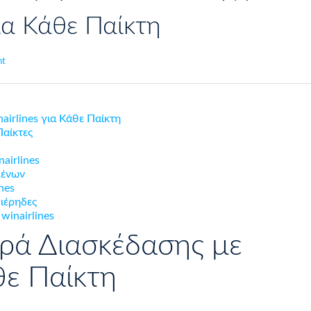
για Κάθε Παίκτη
nt
irlines για Κάθε Παίκτη
Παίκτες
airlines
μένων
nes
ιέρηδες
winairlines
ρά Διασκέδασης με
άθε Παίκτη