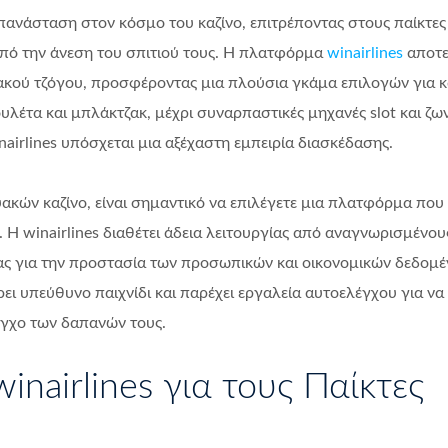
 επανάσταση στον κόσμο του καζίνο, επιτρέποντας στους παίκτες
πό την άνεση του σπιτιού τους. Η πλατφόρμα
winairlines
αποτε
ακού τζόγου, προσφέροντας μια πλούσια γκάμα επιλογών για 
υλέτα και μπλάκτζακ, μέχρι συναρπαστικές μηχανές slot και ζω
nairlines υπόσχεται μια αξέχαστη εμπειρία διασκέδασης.
ακών καζίνο, είναι σημαντικό να επιλέγετε μια πλατφόρμα που
. Η winairlines διαθέτει άδεια λειτουργίας από αναγνωρισμένου
ας για την προστασία των προσωπικών και οικονομικών δεδομ
ι υπεύθυνο παιχνίδι και παρέχει εργαλεία αυτοελέγχου για να
εγχο των δαπανών τους.
nairlines για τους Παίκτες