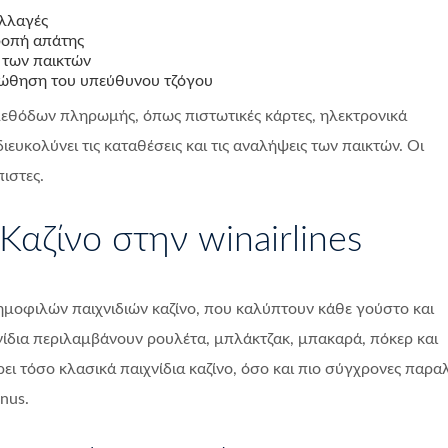
λλαγές
ροπή απάτης
των παικτών
οώθηση του υπεύθυνου τζόγου
 μεθόδων πληρωμής, όπως πιστωτικές κάρτες, ηλεκτρονικά
ιευκολύνει τις καταθέσεις και τις αναλήψεις των παικτών. Οι
ιστες.
αζίνο στην winairlines
ημοφιλών παιχνιδιών καζίνο, που καλύπτουν κάθε γούστο και
ίδια περιλαμβάνουν ρουλέτα, μπλάκτζακ, μπακαρά, πόκερ και
ι τόσο κλασικά παιχνίδια καζίνο, όσο και πιο σύγχρονες παρα
nus.