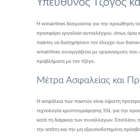
Υπεύθυνος Τζόγος κα
Η winairlines δεσμεύεται για την προώθηση 
προσφέρει εργαλεία αυτοελέγχου, όπως όρια κ
παίκτες να διατηρήσουν τον έλεγχο των δαπαν
winairlines συνεργάζεται με οργανισμούς που
προβλήματα με τον τζόγο.
Μέτρα Ασφαλείας και Π
Η ασφάλεια των παικτών είναι ύψιστη προτερα
τεχνολογία κρυπτογράφησης SSL για την προ
κατά τη διάρκεια των συναλλαγών. Επιπλέον, 
την απάτη και την μη εξουσιοδοτημένη πρόσβ