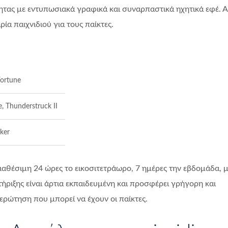
ητας με εντυπωσιακά γραφικά και συναρπαστικά ηχητικά εφέ. 
ρία παιχνιδιού για τους παίκτες.
Fortune
 Thunderstruck II
ker
διαθέσιμη 24 ώρες το εικοσιτετράωρο, 7 ημέρες την εβδομάδα,
τήριξης είναι άρτια εκπαιδευμένη και προσφέρει γρήγορη και
ρώτηση που μπορεί να έχουν οι παίκτες.