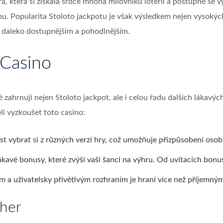
hra, která si získala srdce mnoha milovníků loterií a postupně se v
hu. Popularita Stoloto jackpotu je však výsledkem nejen vysokýc
ní daleko dostupnějším a pohodlnějším.
 Casino
 zahrnují nejen Stoloto jackpot, ale i celou řadu dalších lákavýc
li vyzkoušet toto casino:
t vybrat si z různých verzí hry, což umožňuje přizpůsobení oso
kavé bonusy, které zvýší vaši šanci na výhru. Od uvítacích bonu
a uživatelsky přívětivým rozhraním je hraní více než příjemný
 her