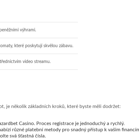
i peněžními výhrami.
maty, které poskytují skvělou zábavu.
střednictvím video streamu.
t, je několik základních kroků, které byste měli dodržet:
zardbet Casino. Proces registrace je jednoduchý a rychlý.
abízí různé platební metody pro snadný přístup k vašim financí
lte svá šťastná čísla.