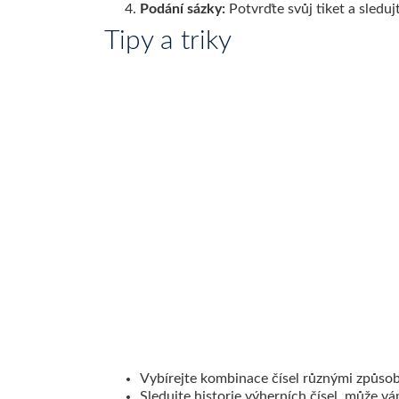
Podání sázky:
Potvrďte svůj tiket a sledujt
Tipy a triky
Vybírejte kombinace čísel různými způso
Sledujte historie výherních čísel, může vá