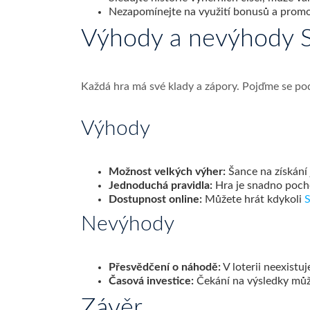
Nezapomínejte na využití bonusů a promoa
Výhody a nevýhody S
Každá hra má své klady a zápory. Pojďme se po
Výhody
Možnost velkých výher:
Šance na získání 
Jednoduchá pravidla:
Hra je snadno pocho
Dostupnost online:
Můžete hrát kdykoli
S
Nevýhody
Přesvědčení o náhodě:
V loterii neexistuj
Časová investice:
Čekání na výsledky může
Závěr