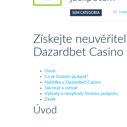
Leav
SEM CATEGORIA
Získejte neuvěřitel
Dazardbet Casino
Úvod
Co je Stoloto jackpot?
Nabídka v Dazardbet Casino
Jak hrát a vyhrát
Výhody a nevýhody Stoloto jackpotu
Závěr
Úvod