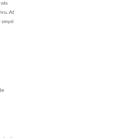
 vás
hru. Ať
ý smysl
že