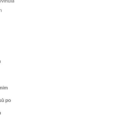
yvinula
h
h
bním
sů po
m